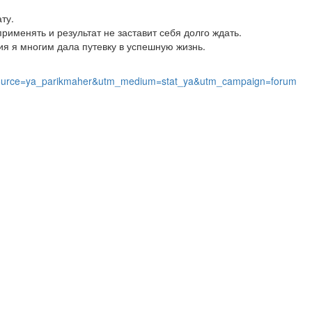
ту.
рименять и результат не заставит себя долго ждать.
я я многим дала путевку в успешную жизнь.
m_source=ya_parikmaher&utm_medium=stat_ya&utm_campaign=forum