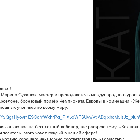
ивет!
 Марина Суханюк, мастер и преподаватель международного уровня 
рселоне, бронзовый призёр Чемпионата Европы в номинации «Женс
пешных учеников по всему миру.
иглашаю вас на бесплатный вебинар, где раскрою тему: «Как подн
гласитесь, этого хочет каждый в нашей сфере!
 уровню хорошего чека нужно соответствовать, как мастеру.