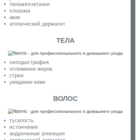
телеангиэктазия
хлоазма
акне
атопический дерматит
ТЕЛА
липодистрофия
отложение жиров
стрии
увядание кожи
ВОЛОС
тусклость
истончение
андрогенная алопеция