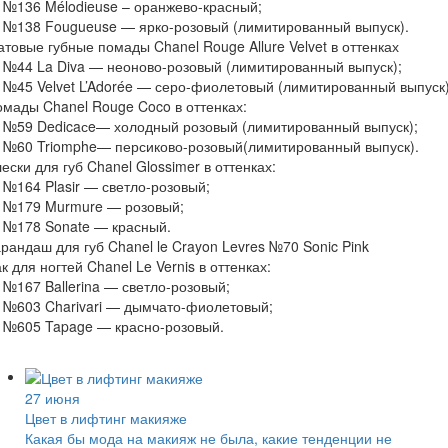
№136 Mélodieuse – оранжево-красный;
 №138 Fougueuse — ярко-розовый (лимитированный выпуск).
товые губные помады Chanel Rouge Allure Velvet в оттенках
№44 La Diva — неоново-розовый (лимитированный выпуск);
№45 Velvet L’Adorée — серо-фиолетовый (лимитированный выпуск)
мады Chanel Rouge Coco в оттенках:
 №59 Dedicaсe— холодный розовый (лимитированный выпуск);
 №60 Triomphe— персиково-розовый(лимитированный выпуск).
ески для губ Chanel Glossimer в оттенках:
№164 Plasir — светло-розовый;
 №179 Murmure — розовый;
 №178 Sonate — красный.
рандаш для губ Chanel le Crayon Levres №70 Sonic Pink
к для ногтей Chanel Le Vernis в оттенках:
№167 Ballerina — светло-розовый;
 №603 Charivari — дымчато-фиолетовый;
 №605 Tapage — красно-розовый.
27 июня
Цвет в лифтинг макияже
Какая бы мода на макияж не была, какие тенденции не