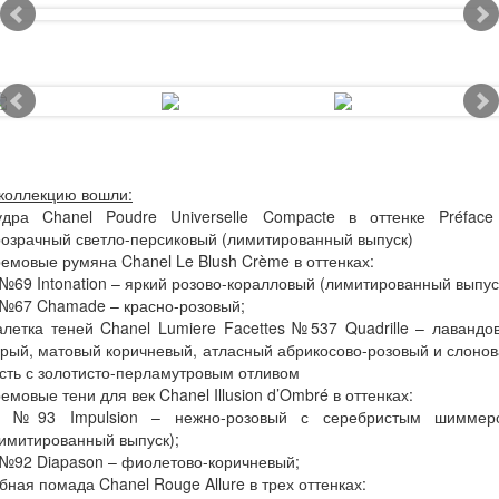
коллекцию вошли:
удра Chanel Poudre Universelle Compacte в оттенке Préface
озрачный светло-персиковый (лимитированный выпуск)
емовые румяна Chanel Le Blush Crème в оттенках:
69 Intonation – яркий розово-коралловый (лимитированный выпус
№67 Chamade – красно-розовый;
летка теней Chanel Lumiere Facettes №537 Quadrille – лавандо
рый, матовый коричневый, атласный абрикосово-розовый и слоно
сть с золотисто-перламутровым отливом
емовые тени для век Chanel Illusion d’Ombré в оттенках:
 №93 Impulsion – нежно-розовый с серебристым шиммер
имитированный выпуск);
№92 Diapason – фиолетово-коричневый;
бная помада Chanel Rouge Allure в трех оттенках: