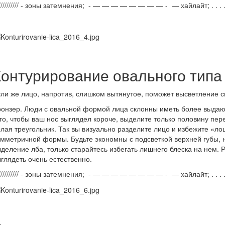
/////////// - зоны затемнения; - — — — — — — — — - — хайлайт; . . . . . 
Контурирование овального типа
ли же лицо, напротив, слишком вытянутое, поможет высветление с
онзер. Люди с овальной формой лица склонны иметь более выдающ
го, чтобы ваш нос выглядел короче, выделите только половину пер
лая треугольник. Так вы визуально разделите лицо и избежите «л
мметричной формы. Будьте экономны с подсветкой верхней губы, 
деление лба, только старайтесь избегать лишнего блеска на нем. 
глядеть очень естественно.
/////////// - зоны затемнения; - — — — — — — — — - — хайлайт; . . . . . 