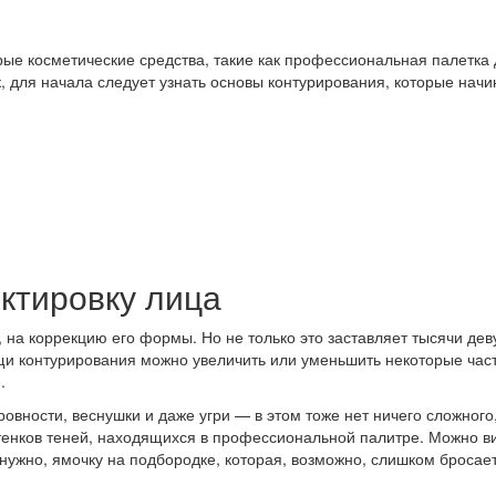
ые косметические средства, такие как профессиональная палетка 
, для начала следует узнать основы контурирования, которые нач
ктировку лица
 на коррекцию его формы. Но не только это заставляет тысячи де
щи контурирования можно увеличить или уменьшить некоторые част
.
ровности, веснушки и даже угри — в этом тоже нет ничего сложног
ттенков теней, находящихся в профессиональной палитре. Можно в
ужно, ямочку на подбородке, которая, возможно, слишком бросаетс