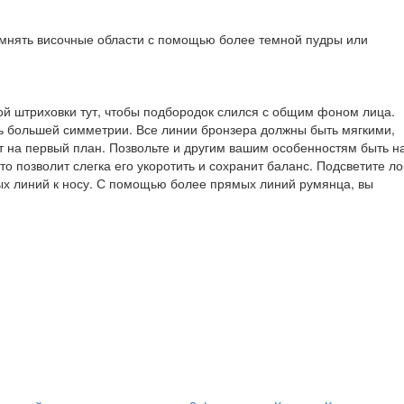
емнять височные области с помощью более темной пудры или
ой штриховки тут, чтобы подбородок слился с общим фоном лица.
чь большей симметрии. Все линии бронзера должны быть мягкими,
ят на первый план. Позвольте и другим вашим особенностям быть н
о позволит слегка его укоротить и сохранит баланс. Подсветите ло
ых линий к носу. С помощью более прямых линий румянца, вы