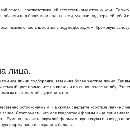
вой основы, соответствующей естественному оттенку кожи. Только 
 области под бровями и под глазами, участки над верхней губой и
 носа, нижнюю часть щек и зону под подбородком. Кремовую основу
а лица.
мягчение линии подбородка, затемняя более жесткие линии. Так вы
й темный цвет примените на висках и по линии волос на лбу. Это 
темным цветом, чтобы удлинить его.
ественно остроконечным. На скулах сделайте короткие легкие лин
но яснее. Стоит учесть, что для квадратной формы лица применяет
ть. Румяна наложите округлой формы от края скулы и вниз до пере
тную форму лица и сохранить баланс.