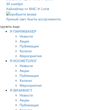
30 ноября
Хайлайтер от МАС in Luna
Лунный свет бьюти ассортименте.
грузить еще
Я ПАРИКМАХЕР
Новости
Акции
Публикации
Каталог
Мероприятия
Я КОСМЕТОЛОГ
Новости
Акции
Публикации
Каталог
Мероприятия
Я ВИЗАЖИСТ
Новости
Акции
Публикации
Каталог