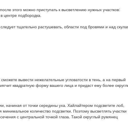
после этого можно приступать к высветлению нужных участков:
 в центре подбородка.
 следует тщательно растушевать, области под бровями и над скул
 сможете вывести нежелательные угловатости в тень, а на первый
смягчит квадратную форму вашего лица и придаст ему более округ
ии, начиная от точки середины уха. Хайлайтером подсветите лоб,
ся минимальное количество подсветки. Поэтому высветлять участки
сечения с центральной точкой глаза. Такой округлый румянец