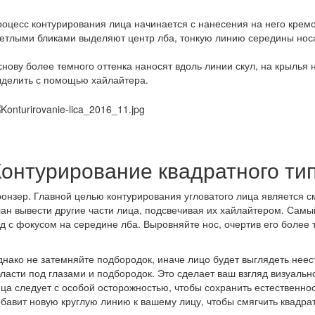
оцесс контурирования лица начинается с нанесения на него кремо
етлыми бликами выделяют центр лба, тонкую линию середины носа,
нову более темного оттенка наносят вдоль линии скул, на крылья
ыделить с помощью хайлайтера.
Контурирование квадратного тип
онзер. Главной целью контурирования угловатого лица является с
ан вывести другие части лица, подсвечивая их хайлайтером. Самы
д с фокусом на середине лба. Выровняйте нос, очертив его более 
нако не затемняйте подбородок, иначе лицо будет выглядеть неест
ласти под глазами и подбородок. Это сделает ваш взгляд визуаль
ца следует с особой осторожностью, чтобы сохранить естественнос
бавит новую круглую линию к вашему лицу, чтобы смягчить квадра