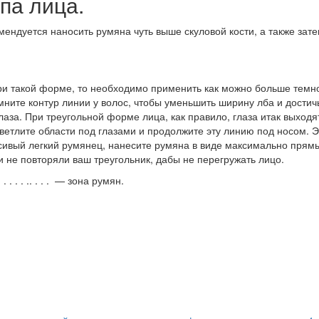
па лица.
ендуется наносить румяна чуть выше скуловой кости, а также зат
при такой форме, то необходимо применить как можно больше темн
мните контур линии у волос, чтобы уменьшить ширину лба и дости
лаза. При треугольной форме лица, как правило, глаза итак выход
ветлите области под глазами и продолжите эту линию под носом. Эт
сивый легкий румянец, нанесите румяна в виде максимально прям
и не повторяли ваш треугольник, дабы не перегружать лицо.
. . . .. . . . — зона румян.