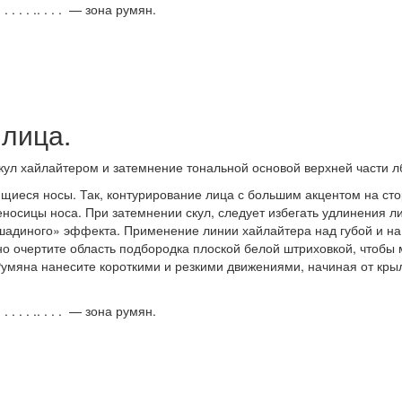
. . . .. . . . — зона румян.
 лица.
кул хайлайтером и затемнение тональной основой верхней части л
иеся носы. Так, контурирование лица с большим акцентом на стор
еносицы носа. При затемнении скул, следует избегать удлинения ли
ошадиного» эффекта. Применение линии хайлайтера над губой и на
но очертите область подбородка плоской белой штриховкой, чтоб
Румяна нанесите короткими и резкими движениями, начиная от крыл
. . . .. . . . — зона румян.