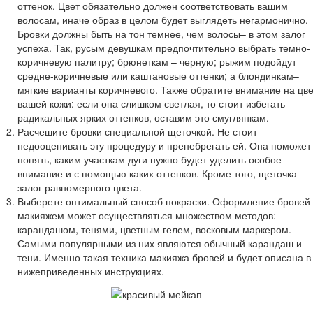
оттенок. Цвет обязательно должен соответствовать вашим
волосам, иначе образ в целом будет выглядеть негармонично.
Бровки должны быть на тон темнее, чем волосы– в этом залог
успеха. Так, русым девушкам предпочтительно выбрать темно-
коричневую палитру; брюнеткам – черную; рыжим подойдут
средне-коричневые или каштановые оттенки; а блондинкам–
мягкие варианты коричневого. Также обратите внимание на цве
вашей кожи: если она слишком светлая, то стоит избегать
радикальных ярких оттенков, оставим это смуглянкам.
Расчешите бровки специальной щеточкой. Не стоит
недооценивать эту процедуру и пренебрегать ей. Она поможет
понять, каким участкам дуги нужно будет уделить особое
внимание и с помощью каких оттенков. Кроме того, щеточка–
залог равномерного цвета.
Выберете оптимальный способ покраски. Оформление бровей
макияжем может осуществляться множеством методов:
карандашом, тенями, цветным гелем, восковым маркером.
Самыми популярными из них являются обычный карандаш и
тени. Именно такая техника макияжа бровей и будет описана в
нижеприведенных инструкциях.