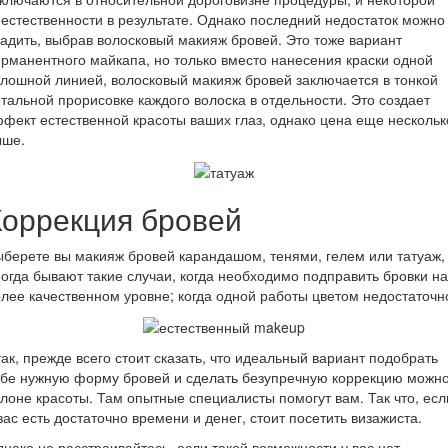
естественности в результате. Однако последний недостаток можно
адить, выбрав волосковый макияж бровей. Это тоже вариант
рманентного майкапа, но только вместо нанесения краски одной
лошной линией, волосковый макияж бровей заключается в тонкой
тальной прорисовке каждого волоска в отдельности. Это создает
фект естественной красоты ваших глаз, однако цена еще нескольк
ыше.
Коррекция бровей
берете вы макияж бровей карандашом, тенями, гелем или татуаж,
огда бывают такие случаи, когда необходимо подправить бровки на
лее качественном уровне; когда одной работы цветом недостаточн
ак, прежде всего стоит сказать, что идеальный вариант подобрать
бе нужную форму бровей и сделать безупречную коррекцию можно
лоне красоты. Там опытные специалисты помогут вам. Так что, есл
вас есть достаточно времени и денег, стоит посетить визажиста.
нако не расстраивайтесь, если такой возможности у вас нет.