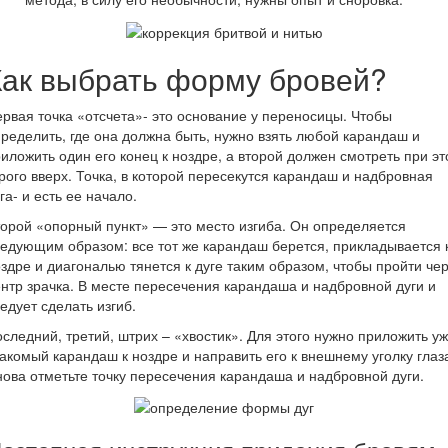
Как выбрать форму бровей?
рвая точка «отсчета»- это основание у переносицы. Чтобы
ределить, где она должна быть, нужно взять любой карандаш и
иложить один его конец к ноздре, а второй должен смотреть при э
рого вверх. Точка, в которой пересекутся карандаш и надбровная
га- и есть ее начало.
орой «опорный пункт» — это место изгиба. Он определяется
едующим образом: все тот же карандаш берется, прикладывается 
здре и диагональю тянется к дуге таким образом, чтобы пройти че
нтр зрачка. В месте пересечения карандаша и надбровной дуги и
едует сделать изгиб.
следний, третий, штрих – «хвостик». Для этого нужно приложить у
акомый карандаш к ноздре и направить его к внешнему уголку глаз
ова отметьте точку пересечения карандаша и надбровной дуги.