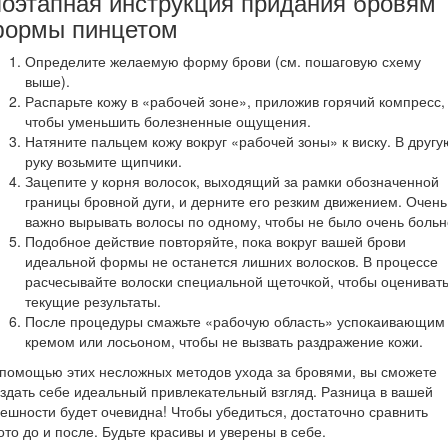
оэтапная инструкция придания бровям
ормы пинцетом
Определите желаемую форму брови (см. пошаговую схему
выше).
Распарьте кожу в «рабочей зоне», приложив горячий компресс,
чтобы уменьшить болезненные ощущения.
Натяните пальцем кожу вокруг «рабочей зоны» к виску. В другу
руку возьмите щипчики.
Зацепите у корня волосок, выходящий за рамки обозначенной
границы бровной дуги, и дерните его резким движением. Очень
важно вырывать волосы по одному, чтобы не было очень больн
Подобное действие повторяйте, пока вокруг вашей брови
идеальной формы не останется лишних волосков. В процессе
расчесывайте волоски специальной щеточкой, чтобы оцениват
текущие результаты.
После процедуры смажьте «рабочую область» успокаивающим
кремом или лосьоном, чтобы не вызвать раздражение кожи.
помощью этих несложных методов ухода за бровями, вы сможете
здать себе идеальный привлекательный взгляд. Разница в вашей
ешности будет очевидна! Чтобы убедиться, достаточно сравнить
то до и после. Будьте красивы и уверены в себе.