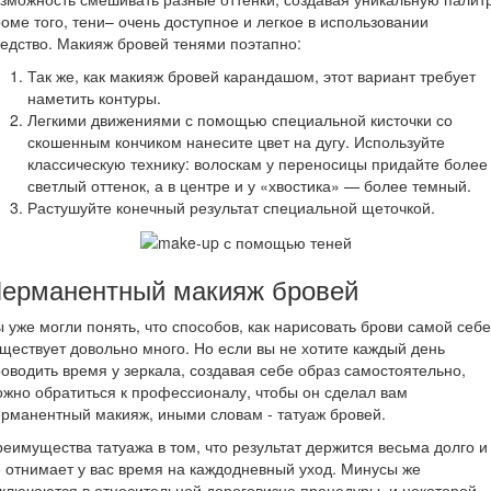
оме того, тени– очень доступное и легкое в использовании
едство. Макияж бровей тенями поэтапно:
Так же, как макияж бровей карандашом, этот вариант требует
наметить контуры.
Легкими движениями с помощью специальной кисточки со
скошенным кончиком нанесите цвет на дугу. Используйте
классическую технику: волоскам у переносицы придайте более
светлый оттенок, а в центре и у «хвостика» — более темный.
Растушуйте конечный результат специальной щеточкой.
ерманентный макияж бровей
 уже могли понять, что способов, как нарисовать брови самой себе
ществует довольно много. Но если вы не хотите каждый день
оводить время у зеркала, создавая себе образ самостоятельно,
жно обратиться к профессионалу, чтобы он сделал вам
рманентный макияж, иными словам - татуаж бровей.
еимущества татуажа в том, что результат держится весьма долго и
 отнимает у вас время на каждодневный уход. Минусы же
ключаются в относительной дороговизне процедуры, и некоторой