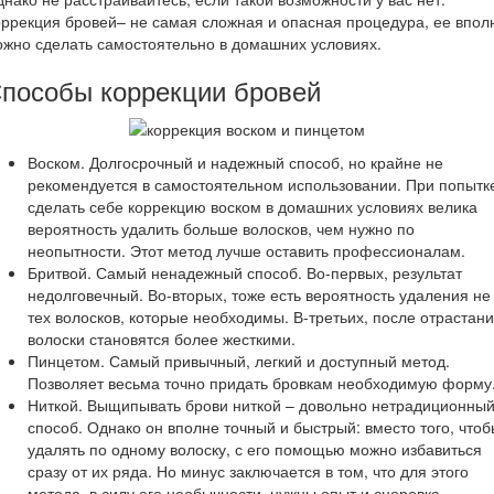
ррекция бровей– не самая сложная и опасная процедура, ее впол
жно сделать самостоятельно в домашних условиях.
пособы коррекции бровей
Воском. Долгосрочный и надежный способ, но крайне не
рекомендуется в самостоятельном использовании. При попытк
сделать себе коррекцию воском в домашних условиях велика
вероятность удалить больше волосков, чем нужно по
неопытности. Этот метод лучше оставить профессионалам.
Бритвой. Самый ненадежный способ. Во-первых, результат
недолговечный. Во-вторых, тоже есть вероятность удаления не
тех волосков, которые необходимы. В-третьих, после отрастан
волоски становятся более жесткими.
Пинцетом. Самый привычный, легкий и доступный метод.
Позволяет весьма точно придать бровкам необходимую форму
Ниткой. Выщипывать брови ниткой – довольно нетрадиционны
способ. Однако он вполне точный и быстрый: вместо того, чтоб
удалять по одному волоску, с его помощью можно избавиться
сразу от их ряда. Но минус заключается в том, что для этого
метода, в силу его необычности, нужны опыт и сноровка.