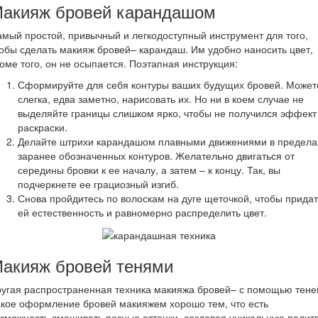
акияж бровей карандашом
мый простой, привычный и легкодоступный инструмент для того,
обы сделать макияж бровей– карандаш. Им удобно наносить цвет,
оме того, он не осыпается. Поэтапная инструкция:
Сформируйте для себя контуры ваших будущих бровей. Может
слегка, едва заметно, нарисовать их. Но ни в коем случае не
выделяйте границы слишком ярко, чтобы не получился эффект
раскраски.
Делайте штрихи карандашом плавными движениями в предела
заранее обозначенных контуров. Желательно двигаться от
середины бровки к ее началу, а затем – к концу. Так, вы
подчеркнете ее грациозный изгиб.
Снова пройдитесь по волоскам на дуге щеточкой, чтобы придат
ей естественность и равномерно распределить цвет.
акияж бровей тенями
угая распространенная техника макияжа бровей– с помощью тене
кое оформление бровей макияжем хорошо тем, что есть
зможность смешивать разные оттенки, создавая уникальную палитр