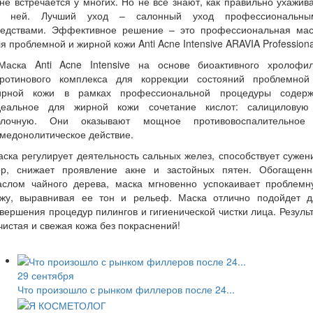
не встречается у многих. Но не все знают, как правильно ухажив
а ней. Лучший уход – салонный уход профессиональны
редствами. Эффективное решение – это профессиональная мас
я проблемной и жирной кожи Anti Acne Intensive ARAVIA Professiona
аска Anti Acne Intensive на основе биоактивного хролофил
аротинового комплекса для коррекции состояний проблемной
ирной кожи в рамках профессиональной процедуры содерж
деальное для жирной кожи сочетание кислот: салициловую
блочную. Они оказывают мощное противовоспалительное
медонолитическое действие.
ска регулирует деятельность сальных желез, способствует суже
ор, снижает проявление акне и застойных пятен. Обогащенн
аслом чайного дерева, маска мгновенно успокаивает проблемн
ожу, выравнивая ее тон и рельеф. Маска отлично подойдет д
вершения процедур пилингов и гигиенической чистки лица. Резуль
чистая и свежая кожа без покраснений!
29 сентября
Что произошло с рынком филлеров после 24...