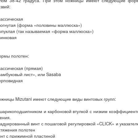
глом 38-42 градуса. При этом ножницы имеют следующие фор
звий:
ассическая
зогнутая (форма «половины маллюска»)
ыпуклая (так называемая «форма маллюска»)
линковая
ормы полотен:
ассическая (прямая)
амбуковый лист», или Sasaba
ерповидная
жницы Mizutani имеют следующие виды винтовых групп:
 шарикоподшипником и карбоновой втулкой с низким коэффициент
ения.
адуированный винт с пошаговой регулировкой «CLICK» и указате
атяжения полотен
нт с прижимной пластиной