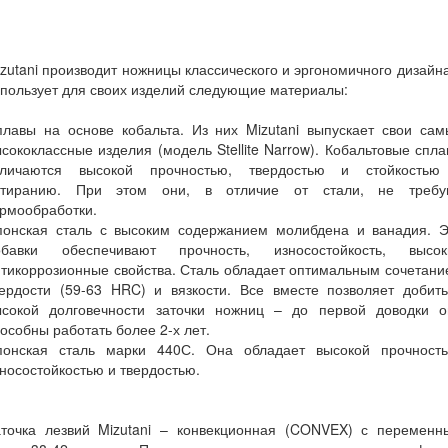
zutani производит ножницы классического и эргономичного дизайн
пользует для своих изделий следующие материалы:
плавы на основе кобальта. Из них Mizutani выпускает свои сам
сококлассные изделия (модель Stellite Narrow). Кобальтовые спл
тличаются высокой прочностью, твердостью и стойкостью
стиранию. При этом они, в отличие от стали, не требу
рмообработки.
понская сталь с высоким содержанием молибдена и ванадия. Э
обавки обеспечивают прочность, износостойкость, высок
тикоррозионные свойства. Сталь обладает оптимальным сочетан
вердости (59-63 HRC) и вязкости. Все вместе позволяет добить
ысокой долговечности заточки ножниц – до первой доводки о
особны работать более 2-х лет.
понская сталь марки 440С. Она обладает высокой прочность
носостойкостью и твердостью.
аточка лезвий Mizutani – конвекционная (CONVEX) с переменн