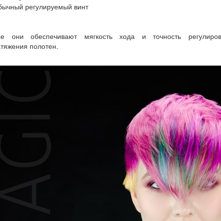
бычный регулируемый винт
се они обеспечивают мягкость хода и точность регулиров
тяжения полотен.