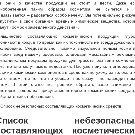
де речи о качестве продукции не стоит и вести. Даже ес
риобретенная таким образом косметика не сыпется и 
змазывается – радоваться особо нечему. Вы потенциально риску
впустить» в свой организм вредные химические вещества, котор
анут «бомбой замедленного действия».
ольшинство составляющих косметической продукции глубо
оникают в кожу, в то время как их токсичность не всегда досконал
сследована. Следовательно, помимо визуальной пользы космети
аносит вред нашему здоровью. Благодаря масштабным рекламн
ампаниях, мы покупаем продукты для красоты без тени сомнения
м, что они могут иметь недостатки. Нас уже приучили игнориров
личие химических компонентов в средствах по ухожу за телом, и
е считаем, что то, что не убивает нас сразу – не навредит на
отом. В этой статье мы решили обратить ваше внимание 
которые вещества, присутствие которых в косметических средств
йствительно, небезопасно.
Список небезопасны
составляющих косметически