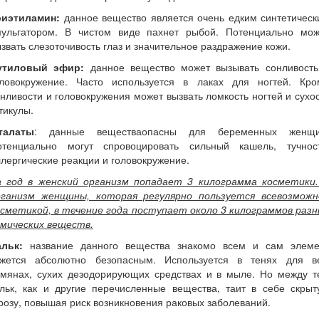
риэтиламин:
данное вещество является очень едким синтетическ
мульгатором. В чистом виде пахнет рыбой. Потенциально мож
звать слезоточивость глаз и значительное раздражение кожи.
утиловый эфир:
данное вещество может вызывать сонливость
оловокружение. Часто используется в лаках для ногтей. Кро
нливости и головокружения может вызвать ломкость ногтей и сухо
тикулы.
талаты
: данные веществаопасны для беременных женщи
отенциально могут спровоцировать сильный кашель, тучност
лергические реакции и головокружение.
а год в женский организм попадает 3 килограмма косметики.
рганизм женщины, которая регулярно пользуется всевозможн
осметикой, в течение года поступает около 3 килограммов разн
имических веществ.
альк:
название данного вещества знакомо всем и сам элеме
ажется абсолютно безопасным. Используется в тенях для ве
умянах, сухих дезодорирующих средствах и в мыле. Но между т
альк, как и другие перечисленные вещества, таит в себе скрыт
розу, повышая риск возникновения раковых заболеваний.