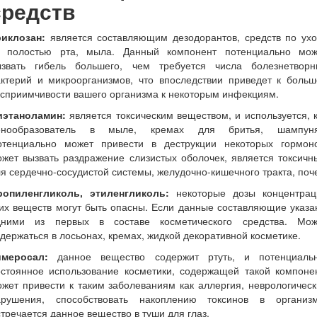
средств
риклозан:
является составляющим дезодорантов, средств по ухо
а полостью рта, мыла. Данный компонент потенциально мож
ызвать гибель большего, чем требуется числа болезнетворн
актерий и микроорганизмов, что впоследствии приведет к больш
сприимчивости вашего организма к некоторым инфекциям.
иэтаноламин:
является токсическим веществом, и используется, 
енообразователь в мыле, кремах для бритья, шампуня
отенциально может привести в деструкции некоторых гормоно
жет вызвать раздражение слизистых оболочек, является токсич
я сердечно-сосудистой системы, желудочно-кишечного тракта, поче
ропиленгликоль, этиленгликоль:
некоторые дозы концентрац
их веществ могут быть опасны. Если данные составляющие указ
дними из первых в составе косметического средства. Мож
держаться в лосьонах, кремах, жидкой декоративной косметике.
имеросал:
данное вещество содержит ртуть, и потенциальн
остоянное использование косметики, содержащей такой компонен
жет привести к таким заболеваниям как аллергия, неврологичес
арушения, способствовать накоплению токсинов в организм
тречается данное вещество в туши для глаз.