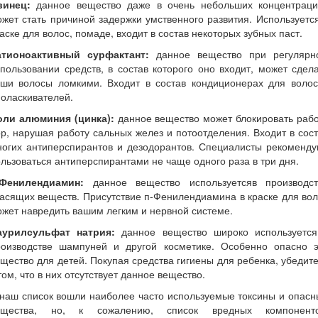
винец:
данное вещество даже в очень небольших концентраци
жет стать причиной задержки умственного развития. Используетс
аске для волос, помаде, входит в состав некоторых зубных паст.
атионоактивный сурфактант:
данное вещество при регулярн
пользовании средств, в состав которого оно входит, может сдел
аши волосы ломкими. Входит в состав кондиционерах для волос
оласкивателей.
оли алюминия (цинка):
данное вещество может блокировать рабо
р, нарушая работу сальных желез и потоотделения. Входит в сос
ногих антиперспирантов и дезодорантов. Специалисты рекоменду
льзоваться антиперспирантами не чаще одного раза в три дня.
-Фенилендиамин:
данное вещество используетсяв производст
асящих веществ. Присутствие п-Фенилендиамина в краске для во
жет навредить вашим легким и нервной системе.
аурилсульфат натрия:
данное вещество широко используется
роизводстве шампуней и другой косметике. Особенно опасно э
щество для детей. Покупая средства гигиены для ребенка, убедит
том, что в них отсутствует данное вещество.
наш список вошли наиболее часто используемые токсины и опас
ещества, но, к сожалению, список вредных компоненто