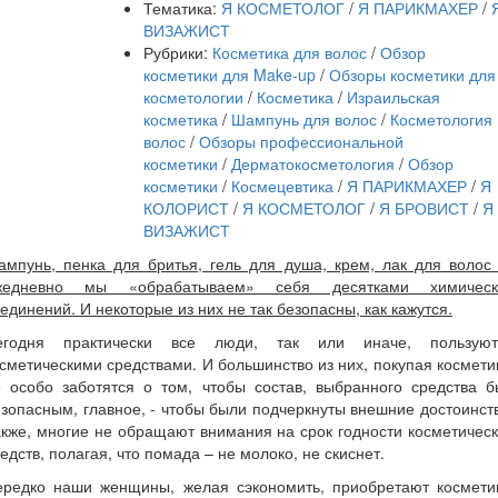
Тематика:
Я КОСМЕТОЛОГ
/
Я ПАРИКМАХЕР
/
ВИЗАЖИСТ
Рубрики:
Косметика для волос
/
Обзор
косметики для Make-up
/
Обзоры косметики для
косметологии
/
Косметика
/
Израильская
косметика
/
Шампунь для волос
/
Косметология
волос
/
Обзоры профессиональной
косметики
/
Дерматокосметология
/
Обзор
косметики
/
Космецевтика
/
Я ПАРИКМАХЕР
/
Я
КОЛОРИСТ
/
Я КОСМЕТОЛОГ
/
Я БРОВИСТ
/
Я
ВИЗАЖИСТ
ампунь, пенка для бритья, гель для душа, крем, лак для волос
жедневно мы «обрабатываем» себя десятками химическ
единений. И некоторые из них не так безопасны, как кажутся.
егодня практически все люди, так или иначе, пользуют
сметическими средствами. И большинство из них, покупая космети
е особо заботятся о том, чтобы состав, выбранного средства б
зопасным, главное, - чтобы были подчеркнуты внешние достоинст
кже, многие не обращают внимания на срок годности косметичес
едств, полагая, что помада – не молоко, не скиснет.
ередко наши женщины, желая сэкономить, приобретают косметик