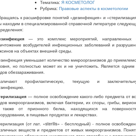
Тематика:
Я КОСМЕТОЛОГ
Рубрика:
Правовые аспекты в косметологии
бращаясь к расшифровке понятий «дезинфекция» и «стерилизация
ы находим в специализированной справочной литературе следующ
пределения:
езинфекция
— это комплекс мероприятий, направленных 
ничтожение возбудителей инфекционных заболеваний и разрушен
ксинов на объектах внешней среды.
езинфекция уменьшает количество микроорганизмов до приемлемо
овня, но полностью может их и не уничтожить. Является одним
дов обеззараживания.
азличают профилактическую, текущую и заключительн
езинфекцию.
терилизация
— полное освобождение какого-либо предмета от вс
дов микроорганизмов, включая бактерии, их споры, грибы, вирио
 также от прионного белка, находящихся на поверхностя
орудовании, в пищевых продуктах и лекарствах.
ерилизация (от лат. «sterilis» - бесплодный) - полное освобожде
азличных веществ и предметов от живых микроорганизмов. Понят
ерилизации обозначает уничтожение всех способных к размноже