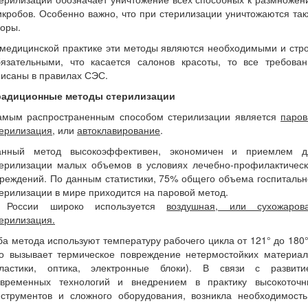
кробов. Особенно важно, что при стерилизации уничтожаются та
оры.
медицинской практике эти методы являются необходимыми и стр
бязательными, что касается салонов красоты, то все требован
исаны в правилах СЭС.
радиционные методы стерилизации
амым распространенным способом стерилизации является
паров
терилизация
, или
автоклавирование
.
анный метод высокоэффективен, экономичен и приемлем д
терилизации малых объемов в условиях лечебно-профилактическ
реждений. По данным статистики, 75% общего объема госпиталь
ерилизации в мире приходится на паровой метод.
 России широко используется
воздушная, или сухожарова
ерилизация.
а метода используют температуру рабочего цикла от 121° до 180
то вызывает термическое повреждение нетермостойких материал
пластики, оптика, электронные блоки). В связи с развити
овременных технологий и внедрением в практику высокоточн
нструментов и сложного оборудования, возникла необходимость