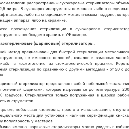
 косметологии распространены сухожаровые стерилизаторы объем
2,5 литра. В сухожарах инструменты помещают либо в специаль
афтпакетах, либо на специальном металлическом поддоне, кото
нащен аппарат, либо на керамике.
осле прохождения стерилизации в сухожаровом стерилизатор
струменты необходимо хранить в УФ камере.
лассперленовые (шариковые) стерилизаторы.
акой метод предназначен для быстрой стерилизации металлическ
нструментов, не имеющих полостей, каналов и замковых частей
ришёл в косметологию из стоматологической практики. Коротк
емя стерилизации по сравнению с другими методами - от 20 с д
н.
риковый стерилизатор представляет собой небольшой «стаканчи
аполненный шариками, которые нагреваются до температуры 230
50 градусов. Стерилизуется только погружённая в шарики рабоч
сть инструментов.
целом, небольшая стоимость, простота использования, отсутст
ециального места для установки и наличие сертификации сниск
у популярность у мастеров.
бычно именно шариковые стерилизаторы можно увидеть в кабине