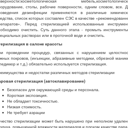
оверхности:косметологическая мебель,косметологическ
орудование, столы, рабочие поверхности, одним словом, все. 
роведения дезинфекции применяются в различные химическ
едства, список которых составлен СЭС в качестве «рекомендован
репаратов». Перед стерилизацией использованные инструмен
еобходимо очистить. Суть данного этапа - промыть инструменты
ециальных растворах или в проточной воде и очистить.
терилизация в салоне красоты
ри проведении процедур, связанных с нарушением целостнос
жных покровов, (инъекции, абразивные методики, обрезной мани
педикюр и т.д.) обязательно используется стерилизация.
еимущества и недостатки различных методов стерилизации
аровая стерилизация (автоклавирование)
Безопасен для окружающей среды и персонала.
Короткая экспозиция.
Не обладает токсичностью.
Низкая стоимость.
Не требует аэрации
ачество стерилизации может быть нарушено при неполном удален
здуха, повышенной влажности материалов и плохом качестве пара