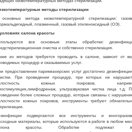
адящих низкотемпературных методах стерилизации.
изкотемпературные методы стерилизации
 основных метода низкотемпературной стерилизации: газов
рмальдегидный, плазменный, газовый этиленоксидный (ОЭ).
 условиях салона красоты
спользуются все основные этапы обработки: дезинфекци
едстерилизационная очистка и собственно стерилизация.
акие из методов требуется проводить в салоне, зависит от ви
оводимых процедур и оказываемых услуг.
и предоставлении парикмахерских услуг достаточно дезинфекци
чистки. При проведении процедур, при которых не нарушает
елостность кожных покровов, наприм
иостимуляция,лимфодренаж, ультразвуковая чистка лица т.д. П
роведении более сложных процедур, которые связаны с нарушени
елостности кожных покровов, инструменты требуют обязательн
ерилизации.
езинфекции подвергаются все инструменты и многоразов
асходные материалы, которые
используются в работе в любом ме
алона красоты. Обработке подлежат в