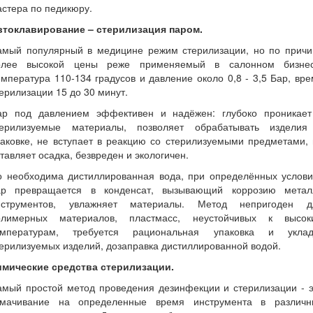
стера по педикюру.
втоклавирование – стерилизация паром.
амый популярный в медицине режим стерилизации, но по причи
олее высокой цены реже применяемый в салонном бизнес
мпература 110-134 градусов и давление около 0,8 - 3,5 Бар, вр
ерилизации 15 до 30 минут.
ар под давлением эффективен и надёжен: глубоко проникает
терилизуемые материалы, позволяет обрабатывать изделия
аковке, не вступает в реакцию со стерилизуемыми предметами,
тавляет осадка, безвреден и экологичен.
о необходима дистиллированная вода, при определённых услови
ар превращается в конденсат, вызывающий коррозию метал
нструментов, увлажняет материалы. Метод непригоден д
олимерных материалов, пластмасс, неустойчивых к высок
емпературам, требуется рациональная упаковка и уклад
ерилизуемых изделий, дозаправка дистиллированной водой.
имические средства стерилизации.
амый простой метод проведения дезинфекции и стерилизации - э
амачивание на определенные время инструмента в различн