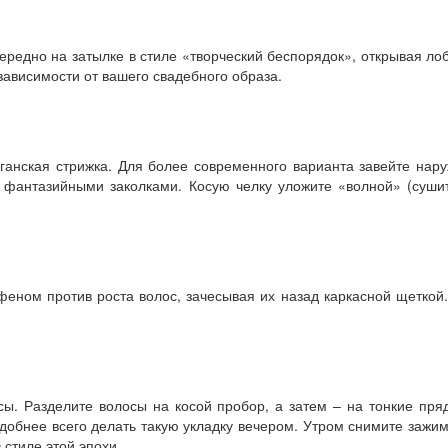
ередно на затылке в стиле «творческий беспорядок», открывая ло
зависимости от вашего свадебного образа.
иганская стрижка. Для более современного варианта завейте нар
е фантазийными заколками. Косую челку уложите «волной» (суши
феном против роста волос, зачесывая их назад каркасной щеткой
сы. Разделите волосы на косой пробор, а затем – на тонкие пря
добнее всего делать такую укладку вечером. Утром снимите зажи
 стиле этой эпохи.