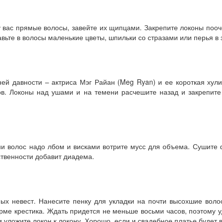
 вас прямые волосы, завейте их щипцами. Закрепите локоны пооч
вьте в волосы маленькие цветы, шпильки со стразами или перья в 
ей давности – актриса Мэг Райан (Meg Ryan) и ее короткая хул
ов. Локоны над ушами и на темени расчешите назад и закрепит
ни волос надо лбом и висками вотрите мусс для объема. Сушите 
твенности добавит диадема.
ых невест. Нанесите пенку для укладки на почти высохшие воло
рме крестика. Ждать придется не меньше восьми часов, поэтому у
 уложите локон к локону. Хорошо, если и свадебное платье будет в