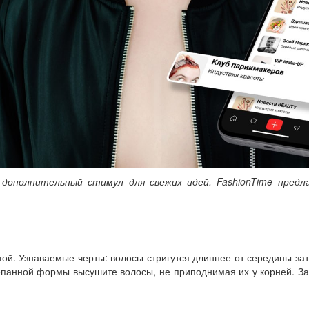
 дополнительный стимул для свежих идей. FashionTime предл
й. Узнаваемые черты: волосы стригутся длиннее от середины за
трепанной формы высушите волосы, не приподнимая их у корней. З