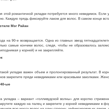
я этой романтичной укладки потребуется много невидимок. Если у
ю. Каждую прядь фиксируйте лаком для волос. В самом конце вста
 стиле Мэг Райан
да на 90-е возвращается. Одна из главных звезд пятнадцатилетн
лько самые кончики волос, следя, чтобы не образовалось залом
иподнимая у корней) и не закрепляйте.
ок
такой укладке важен объем и пролонгированный результат. В кор
ков закрепите пряди невидимками или красивыми заколками. Женс
940-ые
а укладка – вариант «голливудской волны» для коротко стриженн
крутите каждую на палец и закрепите у корней невидимками в фо
чешите всю массу волос на одну сторону, зафиксировав их лаком, и