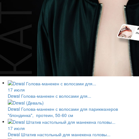
17 июля
Dewal Голова-манекен с волосами для...
Dewal Голова-манекен с волосами для парикмахеров
"блондинка", протеин, 50-60 см
17 июля
Dewal Штатив настольный для манекена головы...