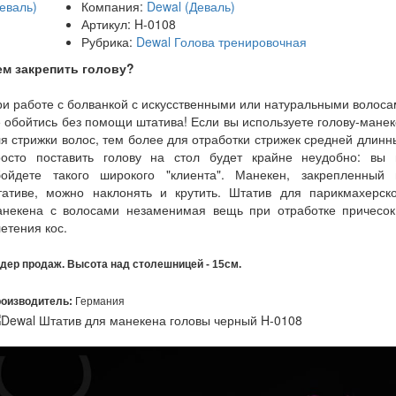
Компания:
Dewal (Деваль)
Артикул:
H-0108
Рубрика:
Dewal Голова тренировочная
ем закрепить голову?
и работе с болванкой с искусственными или натуральными волос
 обойтись без помощи штатива! Если вы используете голову-мане
я стрижки волос, тем более для отработки стрижек средней длинн
росто поставить голову на стол будет крайне неудобно: вы 
бойдете такого широкого "клиента". Манекен, закрепленный 
тативе, можно наклонять и крутить. Штатив для парикмахерско
анекена с волосами незаменимая вещь при отработке причесок
етения кос.
дер продаж. Высота над столешницей - 15см.
оизводитель:
Германия