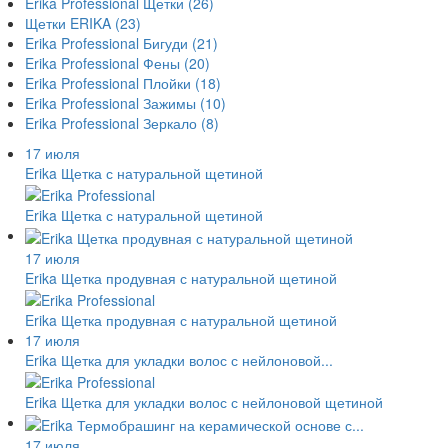
Erika Professional Щетки
(26)
Щетки ERIKA
(23)
Erika Professional Бигуди
(21)
Erika Professional Фены
(20)
Erika Professional Плойки
(18)
Erika Professional Зажимы
(10)
Erika Professional Зеркало
(8)
17 июля
Erika Щетка с натуральной щетиной
Erika Щетка с натуральной щетиной
17 июля
Erika Щетка продувная с натуральной щетиной
Erika Щетка продувная с натуральной щетиной
17 июля
Erika Щетка для укладки волос с нейлоновой...
Erika Щетка для укладки волос с нейлоновой щетиной
17 июля