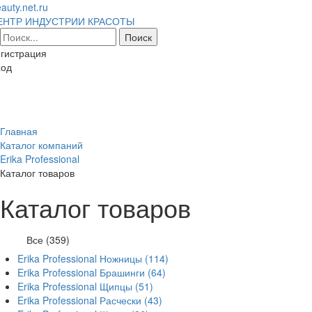
auty.net.ru
ЕНТР ИНДУСТРИИ КРАСОТЫ
гистрация
ход
Toggl
naviga
Главная
Каталог компаний
Erika Professional
Каталог товаров
Каталог товаров
Все (359)
Erika Professional Ножницы
(114)
Erika Professional Брашинги
(64)
Erika Professional Щипцы
(51)
Erika Professional Расчески
(43)