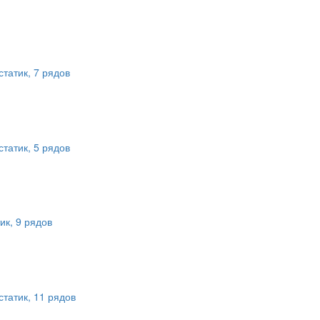
татик, 7 рядов
татик, 5 рядов
ик, 9 рядов
статик, 11 рядов