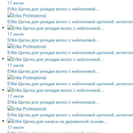
17 июля
Erika Щетка для укладки волос с нейлоновой...
Erika Щетка для укладки волос с нейлоновой щетиной, антистат
17 июля
Erika Щетка для укладки волос с нейлоновой...
Erika Щетка для укладки волос с нейлоновой щетиной, антистат
17 июля
Erika Щетка для укладки волос с нейлоновой...
Erika Щетка для укладки волос с нейлоновой щетиной, антистат
17 июля
Erika Щетка для укладки волос с нейлоновой...
Erika Щетка для укладки волос с нейлоновой щетиной, антистат
17 июля
Erika Щетка для начеса на деревянной основе...