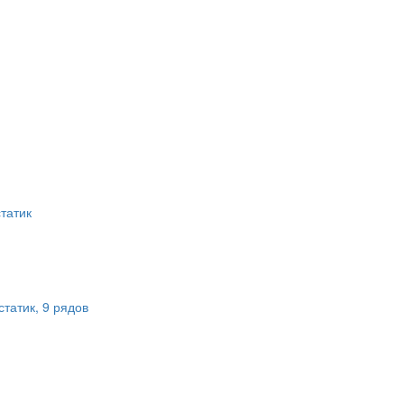
татик
татик, 9 рядов