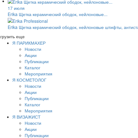
17 июля
Erika Щетка керамический ободок, нейлоновые...
Erika Щетка керамический ободок, нейлоновые штифты, антиста
грузить еще
Я ПАРИКМАХЕР
Новости
Акции
Публикации
Каталог
Мероприятия
Я КОСМЕТОЛОГ
Новости
Акции
Публикации
Каталог
Мероприятия
Я ВИЗАЖИСТ
Новости
Акции
Публикации