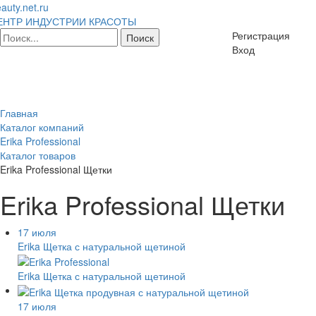
auty.net.ru
ЕНТР ИНДУСТРИИ КРАСОТЫ
Регистрация
Вход
Главная
Каталог компаний
Erika Professional
Каталог товаров
Erika Professional Щетки
Erika Professional Щетки
17 июля
Erika Щетка с натуральной щетиной
Erika Щетка с натуральной щетиной
17 июля