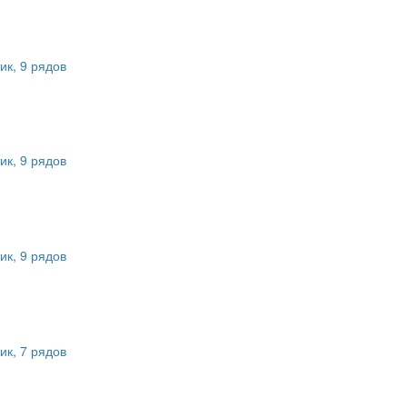
ик, 9 рядов
ик, 9 рядов
ик, 9 рядов
ик, 7 рядов