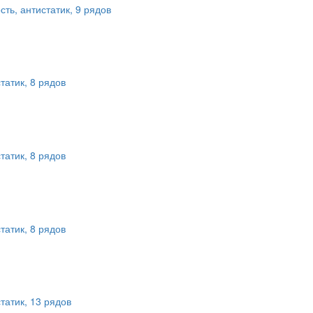
ть, антистатик, 9 рядов
татик, 8 рядов
татик, 8 рядов
татик, 8 рядов
татик, 13 рядов