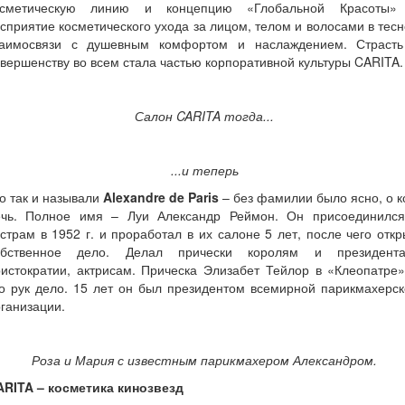
осметическую линию и концепцию «Глобальной Красоты»
сприятие косметического ухода за лицом, телом и волосами в тес
заимосвязи с душевным комфортом и наслаждением. Страсть
вершенству во всем стала частью корпоративной культуры CARITA.
Салон CARITA тогда...
...и теперь
о так и называли
Alexandre de Paris
– без фамилии было ясно, о 
ечь. Полное имя – Луи Александр Реймон. Он присоединился
страм в 1952 г. и проработал в их салоне 5 лет, после чего отк
обственное дело. Делал прически королям и президента
истократии, актрисам. Прическа Элизабет Тейлор в «Клеопатре
о рук дело. 15 лет он был президентом всемирной парикмахерс
ганизации.
Роза и Мария с известным парикмахером Александром.
ARITA – косметика кинозвезд