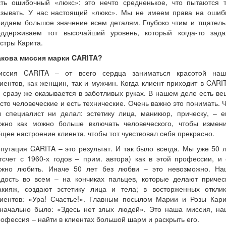
сть ошибочный «люкс»: это нечто средненькое, что пытаются т
азывать. У нас настоящий «люкс». Мы не имеем права на ошибк
ридаем большое значение всем деталям. Глубоко чтим и тщатель
оддерживаем тот высочайший уровень, который когда-то зада
стры Карита.
акова миссия марки CARITA?
иссия CARITA – от всего сердца заниматься красотой наш
иентов, как женщин, так и мужчин. Когда клиент приходит в CARI
 сразу же оказывается в заботливых руках. В нашем деле есть в
сто человеческие и есть технические. Очень важно это понимать. 
ы специалист ни делал: эстетику лица, маникюр, прическу, – е
ужно как можно больше включать человеческого, чтобы измени
щее настроение клиента, чтобы тот чувствовал себя прекрасно.
путация CARITA – это результат. И так было всегда. Мы уже 50 
тсчет с 1960-х годов – прим. автора) как в этой профессии, и
ужно любить. Иначе 50 лет без любви – это невозможно. На
адость во всем – на кончиках пальцев, которые делают прическ
акияж, создают эстетику лица и тела; в восторженных отклик
лиентов: «Ура! Счастье!». Главным посылом Марии и Розы Кари
значально было: «Здесь нет злых людей». Это наша миссия, на
офессия – найти в клиентах большой шарм и раскрыть его.