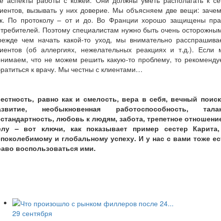
се аспекты работы с кожей. Они должны уметь располагать к се
иентов, вызывать у них доверие. Мы объясняем две вещи: заче
ак. По протоколу – от и до. Во Франции хорошо защищены пра
требителей. Поэтому специалистам нужно быть очень осторожны
режде чем начать какой-то уход, мы внимательно расспрашива
лиентов (об аллергиях, нежелательных реакциях и т.д.). Если 
онимаем, что не можем решить какую-то проблему, то рекоменду
ратиться к врачу. Мы честны с клиентами…
естность, равно
как и смелость, вера в себя, вечный поиск
азвитие, необыкновенная работоспособность, талан
естандартность, любовь к людям, забота, трепетное отношение
елу – вот ключи, как показывает пример сестер Карита,
епоколебимому и глобальному успеху. И у нас с вами тоже ес
раво воспользоваться ими.
29 сентября