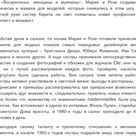
 «Воскресенье, женщины и мужчины». Мария и Роза создава
рически и макияж для моделей, которые снимались в этом шоу.
егкой руки сестер Карита на свет появилась новая профессия
илист и визажист.
ботая днем в салоне, по ночам Мария и Роза готовили прическ
акияж для модных показов самых передовых дизайнеров век
наменитых кутюрье – Кристиана Диора, Юбера Живанши, Ива Се
орана и многих других. А еще сестры принимали непосредственн
астие в создании фотографий и обложек для журнала Elle: они ч
и не с лупой рассматривали каждое фото, проверяя, насколь
иртуозно была сделана работа. Вне салона тоже кипела работ
стры активно участвовали в светской жизни: выходы в рестораны,
ернисажи и премьеры рассматривались как прекрасная возможнос
сширить круг знакомств и, следовательно, привлечь новых клиент
ем более что знакомству со знаменитыми mademoiselles были ра
огие. Как вспоминает в одном из интервью Жоэль Пулен, старей
осметолог Дома красоты, в 1980-е годы в салон приходило до 4
ловек в день.
лагодаря своему таланту и трепетному отношению к желани
иентов, в начале 1960-х годов сестры подарили миру свою пер