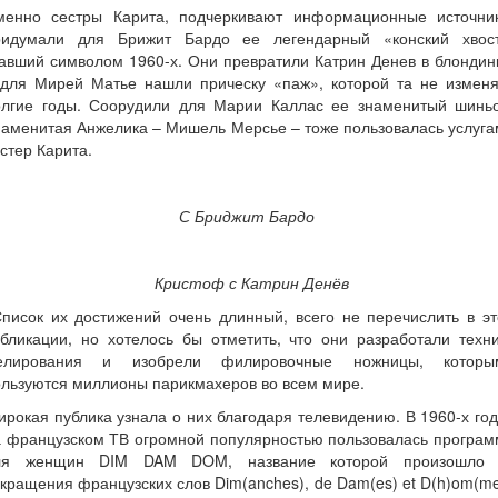
менно сестры Карита, подчеркивают информационные источник
ридумали для Брижит Бардо ее легендарный «конский хвост
авший символом 1960-х. Они превратили Катрин Денев в блондин
 для Мирей Матье нашли прическу «паж», которой та не изменя
олгие годы. Соорудили для Марии Каллас ее знаменитый шиньо
аменитая Анжелика – Мишель Мерсье – тоже пользовалась услуг
стер Карита.
С Бриджит Бардо
Кристоф с Катрин Денёв
писок их достижений очень длинный, всего не перечислить в эт
бликации, но хотелось бы отметить, что они разработали техн
елирования и изобрели филировочные ножницы, которы
льзуются миллионы парикмахеров во всем мире.
рокая публика узнала о них благодаря телевидению. В 1960-х го
а французском ТВ огромной популярностью пользовалась програм
ля женщин DIM DAM DOM, название которой произошло 
кращения французских слов Dim(anches), de Dam(es) et D(h)om(m