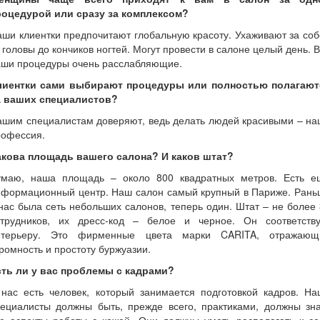
роцедурой или сразу за комплексом?
ши клиентки предпочитают глобальную красоту. Ухаживают за со
 головы до кончиков ногтей. Могут провести в салоне целый день. 
аши процедуры очень расслабляющие.
лиентки сами выбирают процедуры или полностью полагают
а ваших специалистов?
ашим специалистам доверяют, ведь делать людей красивыми – на
рофессия.
акова площадь вашего салона? И каков штат?
умаю, наша площадь – около 800 квадратных метров. Есть е
нформационный центр. Наш салон самый крупный в Париже. Рань
нас была сеть небольших салонов, теперь один. Штат – не более
отрудников, их дресс-код – белое и черное. Он соответству
нтерьеру. Это фирменные цвета марки CARITA, отражающ
ромность и простоту буржуазии.
сть ли у вас проблемы с кадрами?
 нас есть человек, который занимается подготовкой кадров. На
пециалисты должны быть, прежде всего, практиками, должны зна