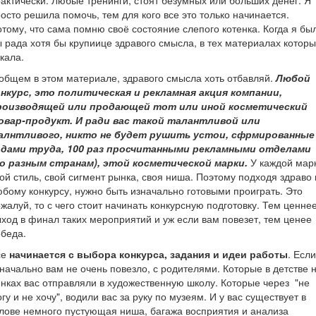
актически. Любые тренинги, стоят безумных или больших денег. Я
осто решила помочь, тем для кого все это только начинается.
тому, что сама помню своё состояние слепого котенка. Когда я бы
 рада хотя бы крупиице здравого смысла, в тех материалах котор
кала.
общем в этом материале, здравого смысла хоть отбавляй.
Любой
онкурс, это политическая и рекламная акция компании,
роизводящей или продающей тот или иной косметический
овар-продукт. И ради вас такой талантливой или
алнтливого, никто не будет рушить устои, сфрмированные
одами труда, 100 раз просчитанными рекламными отделами
по разным странам), этой косметической марки.
У каждой мар
ой стиль, свой сигмент рынка, своя ниша. Поэтому подходя здраво 
бому конкурсу, нужно быть изначально готовыми проиграть. Это
жалуй, то с чего стоит начинать конкурсную подготовку. Тем ценне
ход в финал таких мероприятий и уж если вам повезет, тем ценее
беда.
се
начинается с выбора конкурса, задания и идеи работы
. Если
начально вам не очень повезло, с родителями. Которые в детстве 
нках вас отправляли в художественную школу. Которые через "не
гу и не хочу", водили вас за руку по музеям. И у вас существует в
лове немного пустующая ниша, багажа восприятия и анализа