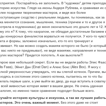
сприятия. Постарайтесь ее заполнить. В "художках" детям препод
торию искусства. Глядя на иконы Андеря Рублева, и сравнивая их 
лее поздними творениями мастеров, и видя все более
оступающее сходство с реальными людьми, ты понимаешь, как за
ка меняется сознание, мышление, техника (причем и то и другое я
отрела в подленниках) до меня окончательно это дошло лет в 12. 
му это я? К тому, что нахрапом, не обладая достаточным багажем 
ды конкурсных финалистов ворваться не получится. У кого-то чувс
ета и формы, заложено изначально, кто-то его тренирует и
звивает. Но как можно создать макияж которого не было (и которы
 вас никто не придумывал), не видя макияжи, направления и техни
угих мастеров? Придется попотеть. А как выхотели?!
крою вам небольшой секрет. Если вы не видели работы Элис Фаас
lis Faas), Эйнет Дан (Einat Dan) и Алекс Бокс (Alex Box). Я могу с
лной уверенностью утверждать, что вы слепой котенок. Причем, вы
ходясь в состоянии этого самого котенка, пытаетесь не то что бы
елать первые шаги, а уже выйти во двор, да еще вступить в схватку
 всей живностью которая живет в вашем дворе. Не очень удачная
алогия, но именно такое сравнение подходит больше всего.
зучайте историю культуры и искуссва, а так же лучшие работ
астеров. Это очень важный момент.
Без этого даже не стоит