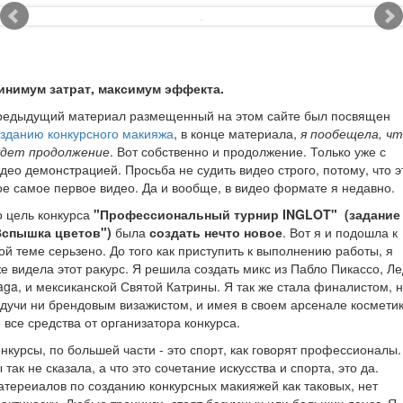
инимум затрат, максимум эффекта.
редыдущий материал размещенный на этом сайте был посвящен
зданию конкурсного макияжа
, в конце материала,
я пообещела, ч
удет продолжение
. Вот собственно и продолжение. Только уже с
део демонстрацией. Просьба не судить видео строго, потому, что э
е самое первое видео. Да и вообще, в видео формате я недавно.
 цель конкурса
"Профессиональный турнир INGLOT" (задание
Вспышка цветов")
была
создать нечто новое
. Вот я и подошла к
ой теме серьзено. До того как приступить к выполнению работы, я
е видела этот ракурс. Я решила создать микс из Пабло Пикассо, Л
ga, и мексиканской Святой Катрины. Я так же стала финалистом, 
дучи ни брендовым визажистом, и имея в своем арсенале космети
 все средства от организатора конкурса.
нкурсы, по большей части - это спорт, как говорят профессионалы.
 так не сказала, а что это сочетание искусства и спорта, это да.
тереиалов по созданию конкурсных макияжей как таковых, нет