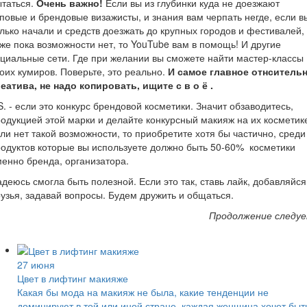
ытаться.
Очень важно!
Если вы из глубинки куда не доезжают
повые и брендовые визажисты, и знания вам черпать негде, если в
лько начали и средств доезжать до крупных городов и фестивалей,
же пока возможности нет, то YouTube вам в помощь! И другие
циальные сети. Где при желании вы сможете найти мастер-классы
оих кумиров. Поверьте, это реально.
И самое главное отнситель
еатива, не надо копировать, ищите с в о ё .
S. - если это конкурс брендовой косметики. Значит обзаводитесь,
одукцией этой марки и делайте конкурсный макияж на их косметик
ли нет такой возможности, то приобретите хотя бы частично, среди
одуктов которые вы используете должно быть 50-60% косметики
енно бренда, организатора.
деюсь смогла быть полезной. Если это так, ставь лайк, добавляйся
узья, задавай вопросы. Будем дружить и общаться.
Продолжение следуе
27 июня
Цвет в лифтинг макияже
Какая бы мода на макияж не была, какие тенденции не
доминируют в той или иной стране, каждая женщина хочет быт