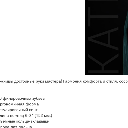
жницы достойные руки мастера! Гармония комфорта и стиля, соср
0 филировочных зубьев
Эргономичная форма
егулировочный винт
лина ножниц 6,0 " (152 мм.)
Съёмные кольца-вкладыши
пора для пальца