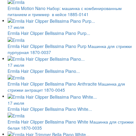
Ermila Motion Nano Набор: машинка с комбинированным
питанием и триммер в кейсе 1885-0141
17 июля
Ermila Hair Clipper Bellissima Piano Purp...
Ermila Hair Clipper Bellissima Piano Purp Машинка для стрижки
пурпурная 1870-0037
17 июля
Ermila Hair Clipper Bellissima Piano...
Ermila Hair Clipper Bellissima Piano Anthracite Машинка для
стрижки антрацит 1870-0045
17 июля
Ermila Hair Clipper Bellissima Piano White...
Ermila Hair Clipper Bellissima Piano White Машинка для стрижки
белая 1870-0035