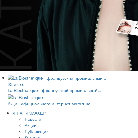
23 июля
La Biosthetique - французский премиальный...
Акции официального интернет-магазина
Я ПАРИКМАХЕР
Новости
Акции
Публикации
Каталог