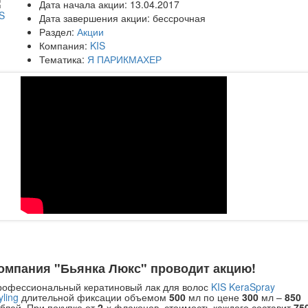
Дата начала акции:
13.04.2017
Дата завершения акции:
бессрочная
Раздел:
Акции
Компания:
KIS
Тематика:
Я ПАРИКМАХЕР
омпания "Бьянка Люкс" проводит акцию!
рофессиональный кератиновый лак для волос
KIS KeraSpray
yling
длительной фиксации объемом
500
мл по цене
300
мл –
850
блей. При покупке от
2-
х флаконов, стоимость каждого составит
75