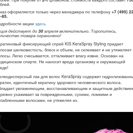
блей.
аказ оформляется только через менеджера по телефону
+7 (495) 2
-85.
одробности акции
здесь
кция действует до
30
апреля включительно. Торопитесь,
оличество товара ограничено!
ратиновый фиксирующий спрей KIS KeraSpray Styling придает
лосам шелковистость, блеск и объем, не склеивает и не утяжеляет
лосы. Легко счесывается, отталкивает влагу извне. Основан на
дицинском спирте. Не наносит вреда организму и окружающей
еде!
лкодисперсный лак для волос KeraSpray содержит гидролизованн
ратин, идентичный кератину здорового человеческого волоса.
бладает увлажняющим, восстанавливающим и защитным действие
режно ухаживает за поврежденными, сухими, ломкими и
лабленными волосами, не утяжеляя их.