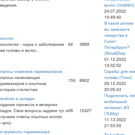
аведения.
волос
(mo69m)
24.07.2022
19:48:40
В какой аптеке
вы заказаете
лекарства в
рихолог
Санкт-
рихология - наука о заболевании
64
3889
Петербурге?
жи головы и волос.
(NovaDiva)
01.12.2022
14:32:52
опросы новичков парикмахеров
Скрабы для ко
опросы начинающих
головы
(Тоня)
159
8902
арикмахеров к опытным
29.12.2022
астерам-стилистам.
20:05:43
Подключить се
ричёски и укладки
мобильный
оздание причесок и вечерних
интернет 4G
кладок. Свои вопросы задаем тут и
68
12427
(Yubby)
олучаем ответы опытных коллег
11.12.2022
 цеху.
21:53:59
нструменты парикмахера
Трансфер