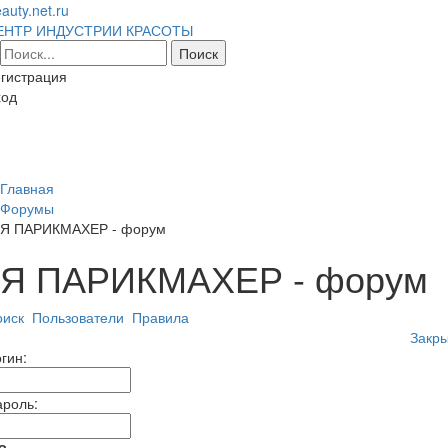
auty.net.ru
ЕНТР ИНДУСТРИИ КРАСОТЫ
гистрация
ход
Toggl
naviga
Главная
Форумы
Я ПАРИКМАХЕР - форум
Я ПАРИКМАХЕР - форум
оиск
Пользователи
Правила
Закры
гин:
ароль: