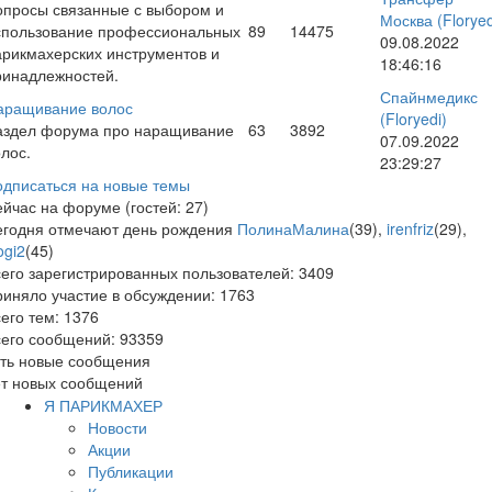
опросы связанные с выбором и
Москва
(Floryed
спользование профессиональных
89
14475
09.08.2022
арикмахерских инструментов и
18:46:16
ринадлежностей.
Спайнмедикс
аращивание волос
(Floryedi)
аздел форума про наращивание
63
3892
07.09.2022
лос.
23:29:27
одписаться на новые темы
йчас на форуме (гостей:
27
)
егодня отмечают день рождения
ПолинаМалина
(
39
),
irenfriz
(
29
),
ogi2
(
45
)
его зарегистрированных пользователей:
3409
иняло участие в обсуждении:
1763
его тем:
1376
сего сообщений:
93359
сть новые сообщения
ет новых сообщений
Я ПАРИКМАХЕР
Новости
Акции
Публикации