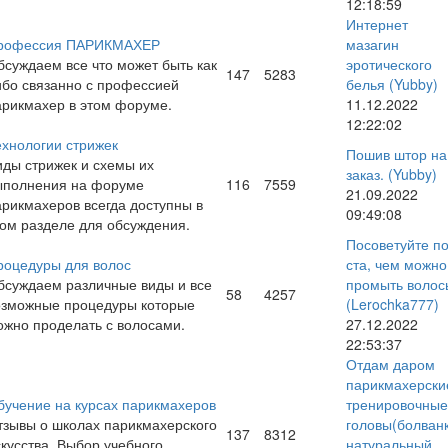
12:18:59
Интернет
рофессия ПАРИКМАХЕР
мазагин
бсуждаем все что может быть как
эротического
147
5283
ибо связанно с профессией
белья
(Yubby)
арикмахер в этом форуме.
11.12.2022
12:22:02
ехнологии стрижек
Пошив штор на
иды стрижек и схемы их
заказ.
(Yubby)
ыполнения на форуме
116
7559
21.09.2022
арикмахеров всегда доступны в
09:49:08
том разделе для обсуждения.
Посоветуйте п
роцедуры для волос
ста, чем можно
бсуждаем различные виды и все
промыть волос
58
4257
озможные процедуры которые
(Lerochka777)
ожно проделать с волосами.
27.12.2022
22:53:37
Отдам даром
парикмахерски
бучение на курсах парикмахеров
тренировочные
тзывы о школах парикмахерского
головы(болван
137
8312
скусства. Выбор учебного
натуральный