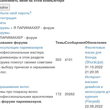
Запомнить меня на этом компьютере
абыли свой пароль?
гистрация
ойти
орумы
»
Я ПАРИКМАХЕР - форум
орумы
 ПАРИКМАХЕР - форум
азвание форума
Темы
Сообщения
Обновление
онсультации парикмахеров
Фиолетовые
рофессиональные мастера
маски для
арикмахеры в этом разделе
блонда
303
4101
орума помогут своими советами
(ShuraLipa)
о выбору прически и окрашиванию
31.10.2022
лос.
21:20:35
Интернет-
магазин
крашивание волос
девайсов и
емы про покраску волос
аксессуаров дл
172
20262
рофессиональными красителями
курения
а
форуме парикмахеров
.
(Floryedi)
22.08.2022