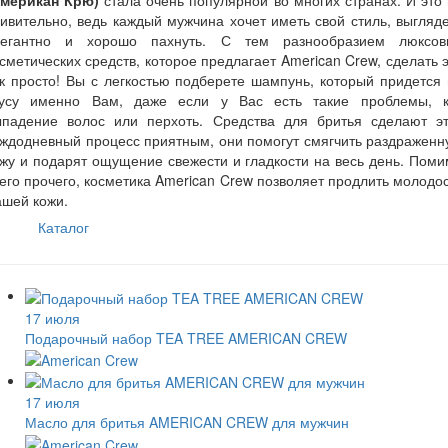
Американ Крю)
стала очень популярной во многих странах. И это
ивительно, ведь каждый мужчина хочет иметь свой стиль, выгляд
легантно и хорошо пахнуть. С тем разнообразием люксов
сметических средств, которое предлагает American Crew, сделать 
к просто! Вы с легкостью подберете шампунь, который придется
кусу именно Вам, даже если у Вас есть такие проблемы, к
ыпадение волос или перхоть. Средства для бритья сделают эт
ждодневный процесс приятным, они помогут смягчить раздражен
жу и подарят ощущение свежести и гладкости на весь день. Пом
его прочего, косметика American Crew позволяет продлить молодо
ашей кожи.
Каталог
17 июля
Подарочный набор TEA TREE AMERICAN CREW
17 июля
Масло для бритья AMERICAN CREW для мужчин