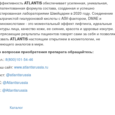
ффективность
ATLANTIS
обеспечивает усиленная, уникальная,
патентованная формула состава, созданная и успешно
стированная лабораториями Швейцарии в 2020 году. Соединение
ьтрачистой гиалуроновой кислоты с ASV-фактором, DMAE и
минокислотами - это моментальный эффект лифтинга, идеальные
нтуры лица, качество кожи, ее сияние, красота и здоровье изнутри.
трясающие результаты пациентов говорят сами за себя и позволя
азвать
ATLANTIS
настоящим открытием в косметологии, не
еющего аналогов в мире.
о вопросам приобретения препарата обращайтесь:
л.:
8(800)101-54-46
аш сайт:
www.atlantisrussia.ru
нст:
@atlantisrussia
K:
@Atlantisrussia
g:
@Atlantisrussia
Каталог