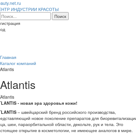
auty.net.ru
ЕНТР ИНДУСТРИИ КРАСОТЫ
гистрация
ход
Toggl
naviga
Главная
Каталог компаний
Atlantis
Atlantis
TLANTIS - новая эра здоровья кожи!
TLANTIS
– швейцарский бренд российского производства,
редставляющий новое поколение препаратов для биоревитализаци
ца, шеи, параорбитальной области, декольте, рук и тела. Это
стоящее открытие в косметологии, не имеющее аналогов в мире.