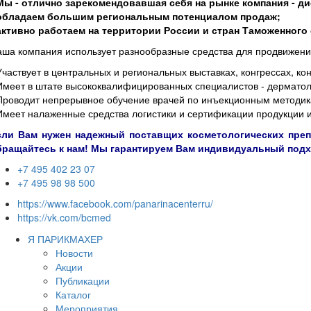
 Мы - отлично зарекомендовавшая себя на рынке компания - 
 обладаем большим региональным потенциалом продаж;
 активно работаем на территории России и стран Таможенного
ша компания использует разнообразные средства для продвижени
Участвует в центральных и региональных выставках, конгрессах, к
Имеет в штате высококвалифицированных специалистов - дерматоло
Проводит непрерывное обучение врачей по инъекционным методика
Имеет налаженные средства логистики и сертификации продукции и
сли Вам нужен надежный поставщих косметологических препа
бращайтесь к нам! Мы гарантируем Вам индивидуальный подх
+7 495 402 23 07
+7 495 98 98 500
https://www.facebook.com/panarinacenterru/
https://vk.com/bcmed
Я ПАРИКМАХЕР
Новости
Акции
Публикации
Каталог
Мероприятия