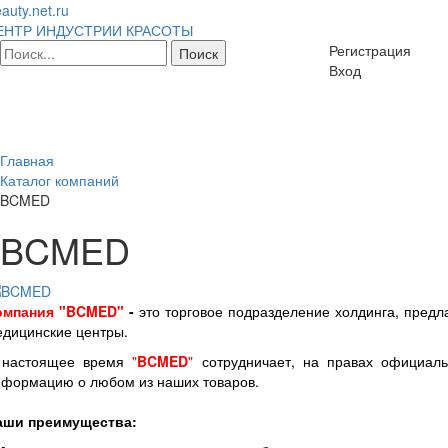
auty.net.ru
ЕНТР ИНДУСТРИИ КРАСОТЫ
Регистрация
Вход
Главная
Каталог компаний
BCMED
BCMED
омпания
"
BCMED
"
-
это торговое подразделение холдинга, предла
едицинские центры.
 настоящее время
"
BCMED
"
сотрудничает, на правах официаль
нформацию о любом из наших товаров.
аши преимущества: