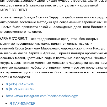
рит роскошь дворцов и древнейшая мудрость Востока. Окунитесь в
мосферу неги и блаженства вместе с ритуалами и косметикой
HARME D’ORIENT...
новательница бренда Ясмина Зерруг разрабо- тала линию средств
аптировала восточные методики для современных европейских СП
 целью было привнести покой и наслаждение древ- него Востока в
р современного человека.
ARME D’ORIENT – это традиционные сред- ства, без которых
емыслимо посещение хаммама: пилинг с черным мылом и
кавичкой Кесса (гом- маж Марракеш), марокканская глина Рассул,
л- шебные масла Карите и Арганы, широкая палитра ароматически
ссажных масел, цветочные воды и восточные аксессуары. Нежные
кстуры масок, теплые масляные массажи с чарующими арома- там
сточные традиции глубокого очищения кожи – все это предназначе
я сохранения од- ного из главных богатств человека – естественно
асоты и молодости.
8 (495) 741-75-04
8 (812) 633-33-86
https://www.instagram.com/medispatechnology/
Я ПАРИКМАХЕР