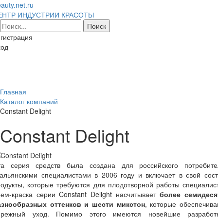
auty.net.ru
ЕНТР ИНДУСТРИИ КРАСОТЫ
гистрация
ход
Toggl
naviga
Главная
Каталог компаний
Constant Delight
Constant Delight
та серия средств была создана для российского потребите
тальянскими специалистами в 2006 году и включает в свой сост
одукты, которые требуются для плодотворной работы специалис
ем-краска серии Constant Delight насчитывает
более семидеся
азнообразных оттенков и шести микстон
, которые обеспечива
ережный уход. Помимо этого имеются новейшие разработк