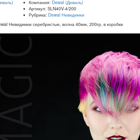
Компания:
Dewal (Деваль)
Артикул:
SLN40V-4/200
Рубрика:
Dewal Невидимки
wal Невидимки серебристые, волна 40мм, 200гр, в коробке