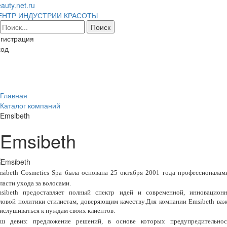
auty.net.ru
ЕНТР ИНДУСТРИИ КРАСОТЫ
гистрация
ход
Toggl
naviga
Главная
Каталог компаний
Emsibeth
Emsibeth
sibeth Cosmetics Spa была основана 25 октября 2001 года профессионалам
ласти ухода за волосами.
sibeth предоставляет полный спектр идей и современной, инновацион
ловой политики стилистам, доверяющим качеству.Для компании Emsibeth ва
ислушиваться к нуждам своих клиентов.
ш девиз: предложение решений, в основе которых предупредительнос