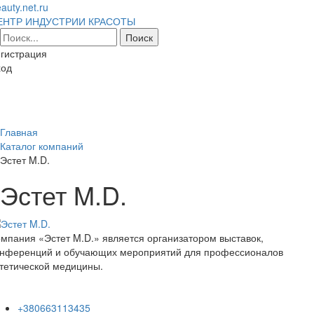
auty.net.ru
ЕНТР ИНДУСТРИИ КРАСОТЫ
гистрация
ход
Toggl
naviga
Главная
Каталог компаний
Эстет M.D.
Эстет M.D.
мпания «Эстет M.D.» является организатором выставок,
онференций и обучающих мероприятий для профессионалов
стетической медицины.
+380663113435