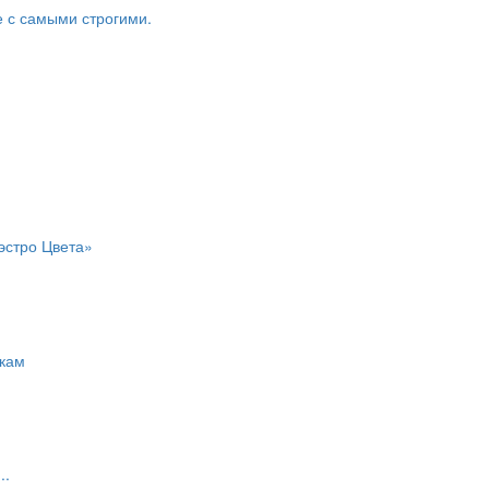
е с самыми строгими.
эстро Цвета»
окам
..