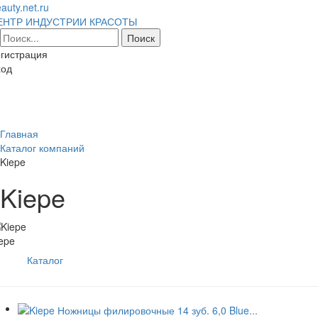
auty.net.ru
ЕНТР ИНДУСТРИИ КРАСОТЫ
гистрация
ход
Toggl
naviga
Главная
Каталог компаний
Kiepe
Kiepe
epe
Каталог