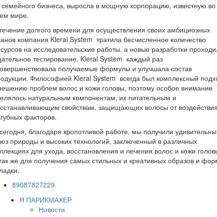
 семейного бизнеса, выросла в мощную корпорацию, известную во
ем мире.
течение долгого времени для осуществления своих амбициозных
анов компания Kleral System тратила бесчисленное количество
сурсов на исследовательские работы, а новые разработки проходи
ательное тестирование. Kleral System каждый раз
совершенствовала получаемые формулы и улучшала состав
одукции. Философией Kleral System всегда был комплексный подх
решению проблем волос и кожи головы, поэтому особое внимание
елялось натуральным компонентам, их питательным и
осстанавливающим свойствам, защищающих волосы от воздействи
губных факторов.
сегодня, благодаря кропотливой работе, мы получили удивительны
юз природы и высоких технологий, заключенный в различных
ллекциях для ухода, восстановления и лечения волос и кожи голов
так же для получения самых стильных и креативных образов и фор
ладки.
89087827229
Я ПАРИКМАХЕР
Новости