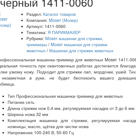
черный 1411-0060
Раздел:
Каталог товаров
Компания:
Moser (Мозер)
Артикул:
1411-0060
Тематика:
Я ПАРИКМАХЕР
Рубрики:
Moser машинки для стрижки,
триммеры
/
Moser машинки для стрижки
животных
/
Машинки для стрижки животных
рофессиональная машинка-триммер для животных Moser 1411-006
еальная точность при окантовочных работах достигается благод
лее узкому ножу. Подходит для стрижки лап, мордочки, ушей. Ти
 незаметная в руке, не будет беспокоить вашего домашне
юбимца.
Тип Профессиональная машинка-триммер для животных
Питание сеть
Длина стрижки нож 0,4 мм, регулируемая насадка от 3 до 6 мм
Ширина ножа 32 мм
Комплектация машинка для стрижки, регулируемая насадк
ножницы, масло, щётка для чистки ножа
Напряжение 100-240 В, 50-60 Гц