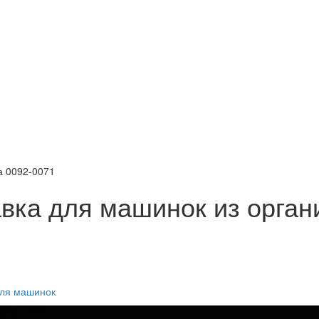
а 0092-0071
авка для машинок из орган
для машинок