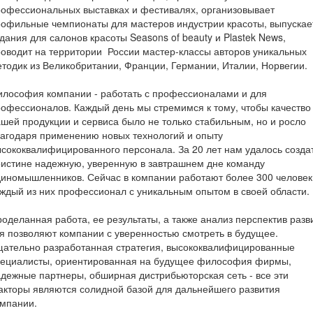
офессиональных выставках и фестивалях, организовывает
офильные чемпионаты для мастеров индустрии красоты, выпускае
дания для салонов красоты Seasons of beauty и Plastek News,
оводит на территории России мастер-классы авторов уникальных
тодик из Ве­ликобритании, Франции, Гер­мании, Италии, Норвегии.
лософия компании - работать с профессионалами и для
офессионалов. Каждый день мы стремимся к тому, чтобы качество
шей продукции и сервиса было не только стабильным, но и росло
агодаря применению новых технологий и опыту
сококвалифицированного персонала. За 20 лет нам удалось созда
истине надежную, уверенную в завтрашнем дне команду
иномышленников. Сейчас в ком­пании работают более 300 человек
ждый из них профессионал с уникальным опытом в сво­ей области.
оделанная работа, ее ре­зультаты, а также анализ перспектив разв
я позволяют компании с уверенностью смотреть в будущее.
ательно разработанная стра­тегия, высококвалифицированные
пециалисты, ориентированная на будущее философия фирмы,
дежные партнеры, обширная дистрибьюторская сеть - все эти
кторы являются солидной базой для дальнейшего развития
омпании.