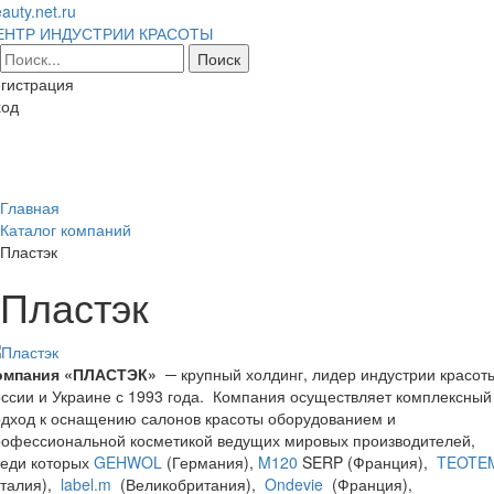
auty.net.ru
ЕНТР ИНДУСТРИИ КРАСОТЫ
гистрация
ход
Toggl
naviga
Главная
Каталог компаний
Пластэк
Пластэк
омпания «ПЛАСТЭК»
─ крупный холдинг, лидер индустрии красот
ссии и Украине с 1993 года. Компа­ния осуществляет комплексный
дход к оснащению салонов красоты оборудовани­ем и
рофессиональной косметикой ведущих мировых производителей,
реди которых
GEHWOL
(Германия),
M120
SERP (Франция),
TEOTE
Италия),
label.m
(Великобритания),
Ondevie
(Франция),