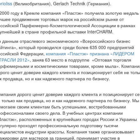
rioliss
(Великобритания), Gerlach Technik (Германия).
2000 году в Кремле компания «Пластэк» получила золотую медаль 
чшее продвижение торговых марок на российском рынке от
оссийской Парфюмерно-Косметологической Ассоциации в рамках
упнейшей в стране профильной выставки InterCHARM.
 данным отраслевого экономического «Всероссийского бизнес
йтинга», который проводился среди более 635 000 предприятий
оссийской Федерации,
компания «Пластэк» признана «ЛИДЕРОМ
ТРАСЛИ 2012»
, заняв 63 место в подгруппе «Оптовая торговля
арфюмерными и косметическими товарами, кроме мыла». Компани
рого ценит доверие каждого клиента и позиционирует себя не толь
к продавца, но и как надежного партнера по бизнесу.
мпания дорого ценит доверие каждого клиента и позиционирует с
 только как продавца, но и как надежного партнера по бизнесу. Мы
омогаем своим клиентам быть успешными, востребованными
офессионалами своего дела. В учебных цен­трах компании
ластэк», расположенных в крупнейших городах России и Укра­ины
гулярно проходят профессиональную подготовку тыся­чи
ециалистов индустрии красоты. Компания также организовывает
ажировки для мастеров за границей, принимает участие в