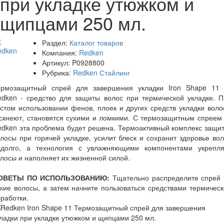
при укладке утюжком и
щипцами 250 мл.
Раздел:
Каталог товаров
Компания:
Redken
Артикул:
P0928800
Рубрика:
Redken Стайлинг
ермозащитный спрей для завершения укладки Iron Shape 11 
edken - средство для защиты волос при термической укладке. П
стом использовании фенов, плоек и других средств укладки вол
скнеют, становятся сухими и ломкими. С термозащитным спреем
dken эта проблема будет решена. Термоактивный комплекс защи
лосы при горячей укладке, усилит блеск и сохранит здоровье во
адолго, а технология с увлажняющими компонентами укрепля
лосы и наполняет их жизненной силой.
ОВЕТЫ ПО ИСПОЛЬЗОВАНИЮ:
Тщательно распределите спрей 
хие волосы, а затем начните пользоваться средствами термичес
работки.