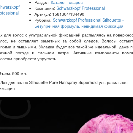
Раздел:
Каталог товаров
Компания:
Schwarzkopf Professional
Артикул:
1581304/134490
Рубрика:
Schwarzkopf Professional Silhouette -
Безупречная формула, невидимая фиксация
к для волос с ультрасильной фиксацией распыляясь на поверхно
олос, не оставляет заметных за собой следов. Волосы остают
гкими и пышными. Укладка будет всё такой же идеальной, даже 
лажной погоде и сильном ветре. Активные компоненты помог
лосам приобрести упругость.
бъем
: 500 мл.