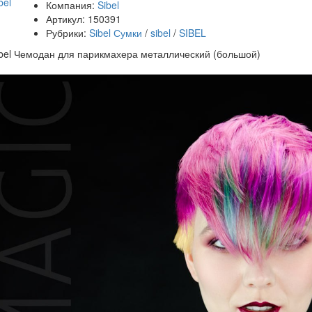
Компания:
Sibel
Артикул:
150391
Рубрики:
Sibel Сумки
/
sibel
/
SIBEL
bel Чемодан для парикмахера металлический (большой)