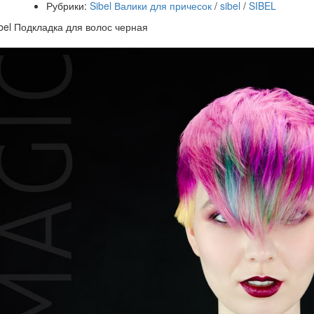
Рубрики:
Sibel Валики для причесок
/
sibel
/
SIBEL
bel Подкладка для волос черная