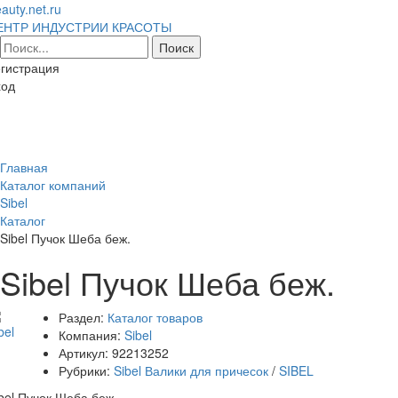
auty.net.ru
ЕНТР ИНДУСТРИИ КРАСОТЫ
гистрация
ход
Toggl
naviga
Главная
Каталог компаний
Sibel
Каталог
Sibel Пучок Шеба беж.
Sibel Пучок Шеба беж.
Раздел:
Каталог товаров
Компания:
Sibel
Артикул:
92213252
Рубрики:
Sibel Валики для причесок
/
SIBEL
bel Пучок Шеба беж.