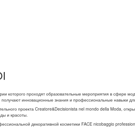
OI
ории которого проходят образовательные мероприятия в сфере мо
OI получают инновационные знания и профессиональные навыки дл
льного проекта Creatore&Decisionista nel mondo della Moda, откр
ды и красоты.
ессиональной декоративной косметики FACE nicobaggio profession