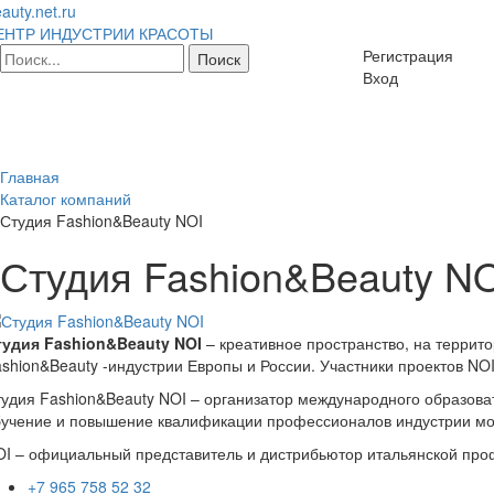
auty.net.ru
ЕНТР ИНДУСТРИИ КРАСОТЫ
Регистрация
Вход
Главная
Каталог компаний
Студия Fashion&Beauty NOI
Студия Fashion&Beauty N
тудия Fashion&Beauty NOI
– креативное пространство, на террит
shion&Beauty -индустрии Европы и России. Участники проектов N
удия Fashion&Beauty NOI – организатор международного образовате
учение и повышение квалификации профессионалов индустрии мо
I – официальный представитель и дистрибьютор итальянской проф
+7 965 758 52 32