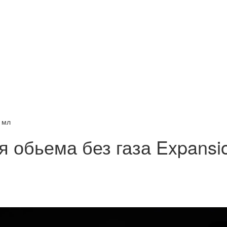
 мл
ля обьема без газа Expans