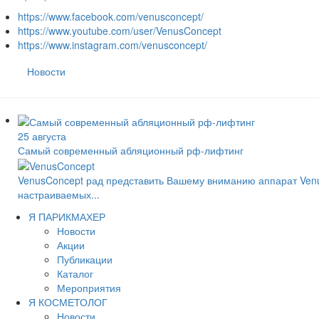
https://www.facebook.com/venusconcept/
https://www.youtube.com/user/VenusConcept
https://www.instagram.com/venusconcept/
Новости
25 августа
Самый современный абляционный рф-лифтинг
VenusConcept рад представить Вашему вниманию аппарат Ven
настраиваемых...
Я ПАРИКМАХЕР
Новости
Акции
Публикации
Каталог
Мероприятия
Я КОСМЕТОЛОГ
Новости