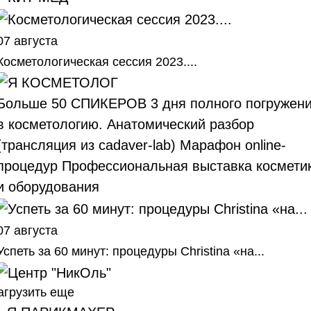
07 августа
Косметологическая сессия 2023....
Больше 50 СПИКЕРОВ 3 дня полного погружен
в косметологию. Анатомический разбор
(трансляция из cadaver-lab) Марафон online-
процедур Профессиональная выставка космети
и оборудования
07 августа
Успеть за 60 минут: процедуры Christina «на...
агрузить еще