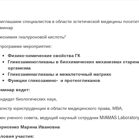
иглашаем специалистов в области эстетической медицины посетит
еминар
иохимия гиалуроновой кислоты"
 программе мероприятия:
Физико-химические свойства ГК
Гликозаминогликаны
в биохимических механизмах старен
организма
Гликозаминагликаны
и межклеточный матрикс
Функции
гликозамино
- и
протеогликанов
еминар ведет:
ндидат биологических наук,
гистр юриспруденции в области медицинского права, МВА,
ен ученого совета, ведущий научный сотрудник MIAMAS Laboratory
орисенко Марина Ивановна
словия участия: