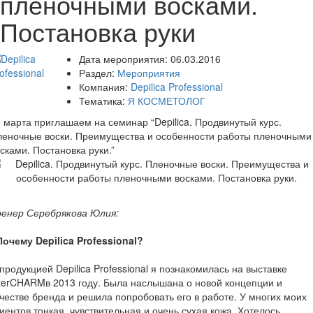
пленочными восками.
Постановка руки
Дата мероприятия:
06.03.2016
Раздел:
Мероприятия
Компания:
Depilica Professional
Тематика:
Я КОСМЕТОЛОГ
 марта приглашаем на семинар “Depilica. Продвинутый курс.
леночные воски. Преимущества и особенности работы пленочными
сками. Постановка руки.”
ренер Серебрякова Юлия:
Почему Depilica Professional?
продукцией Depilica Professional я познакомилась на выставке
terCHARMв 2013 году. Была наслышана о новой концепции и
честве бренда и решила попробовать его в работе. У многих моих
иентов тонкая, чувствительная и очень сухая кожа. Хотелось