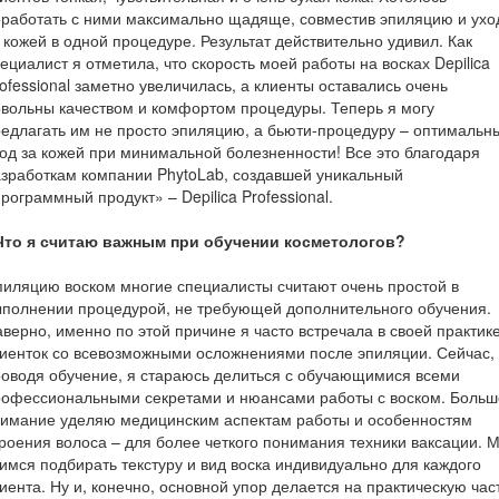
работать с ними максимально щадяще, совместив эпиляцию и ухо
 кожей в одной процедуре. Результат действительно удивил. Как
ециалист я отметила, что скорость моей работы на восках Depilica
ofessional заметно увеличилась, а клиенты оставались очень
вольны качеством и комфортом процедуры. Теперь я могу
едлагать им не просто эпиляцию, а бьюти-процедуру – оптимальн
од за кожей при минимальной болезненности! Все это благодаря
зработкам компании PhytoLab, создавшей уникальный
рограммный продукт» – Depilica Professional.
 Что я считаю важным при обучении косметологов?
иляцию воском многие специалисты считают очень простой в
полнении процедурой, не требующей дополнительного обучения.
верно, именно по этой причине я часто встречала в своей практик
иенток со всевозможными осложнениями после эпиляции. Сейчас,
оводя обучение, я стараюсь делиться с обучающимися всеми
рофессиональными секретами и нюансами работы с воском. Больш
нимание уделяю медицинским аспектам работы и особенностям
роения волоса – для более четкого понимания техники ваксации. 
имся подбирать текстуру и вид воска индивидуально для каждого
иента. Ну и, конечно, основной упор делается на практическую час