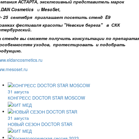
омпания АСТАРТА, эксклюзивный представитель марок
LDAN Cosmetics
и
MesoSet,
2- 25 сентября приглашает посетить стенд
E9
 рамках фестиваля красоты "Невские берега" в СКК
етербургский.
а стенде вы сможете получить консультации по препарата
 особенностям уходов, протестировать и подобрать
родукцию.
ww.eldancosmetics.ru
w.mesoset.ru
31 августа
КОНГРЕСС DOCTOR STAR MOSCOW
31 августа
НОВЫЙ СЕЗОН DOCTOR STAR