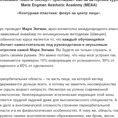
Marie Engman
Aesthetic
Academy (
MEAA)
«Контурная пластика: фокус на центр лица».
урс проводит
Мари Энгман
, врач-косметолог международного класс
езависимый инвайзер по инъекционным методикам (Швеция).
обенностью курса является то, что
каждый обучающийся
аботает самостоятельно под руководством и неусыпным
онтролем самой Мари Энгман
. Вы будете не только слушать, а
орить своими руками. Это важно потому, что наш мозг устроен так:
апоминается примерно 10% информации от услышанного, 30% от
иденного и 60% от сделанного.
риорбитальная область – та часть лица, на которой взгляд
держивается дольше всего, а потому не заметить несовершенства
и скрыть возраст непросто. Несмотря на успехи современной
сметологии, безоперационная эстетическая коррекция этой зоны
ляется трудной задачей даже для высококлассного специалиста. А
е дело в анатомической сложности строения периорбитальной
ласти и в ее физиологических особенностях. К тому же, область гл
ружена такими анатомическими образованиями, как бровь, висок,