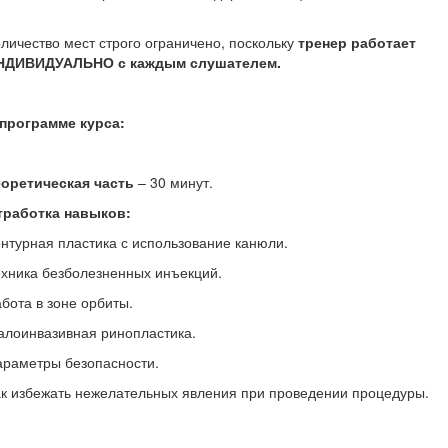
личество мест строго ограничено, поскольку
тренер работает
НДИВИДУАЛЬНО с каждым слушателем.
 программе курса:
еоретическая часть
– 30 минут.
тработка навыков:
нтурная пластика с использование канюли.
хника безболезненных инъекций.
бота в зоне орбиты.
алоинвазивная ринопластика.
араметры безопасности.
к избежать нежелательных явления при проведении процедуры.