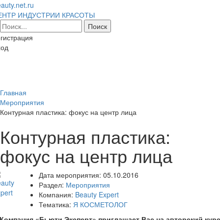
auty.net.ru
ЕНТР ИНДУСТРИИ КРАСОТЫ
гистрация
ход
Toggl
naviga
Главная
Мероприятия
Контурная пластика: фокус на центр лица
Контурная пластика:
фокус на центр лица
Дата мероприятия:
05.10.2016
Раздел:
Мероприятия
Компания:
Beauty Expert
Тематика:
Я КОСМЕТОЛОГ
Компания «Бьюти Эксперт» приглашает Вас на авторский кур