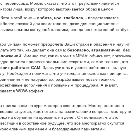
с, переносица. Можно сказать, что этот треугольник является
нтром лица, вокруг которого выстраивается образ в целом.
бота в этой зоне –
орбита, нос, глабелла
, - представляется
иболее сложной для косметологов, даже для специалистов с
льшим опытом контурной пластики, иногда является зоной «табу».
ри Энгман поможет преодолеть Ваши страхи и опасения и научит
лать это так, как делает она сама:
безопасно, атравматично, без
сложнений
. Именно так, как она учит в MEАА: объясняет, показыва
дро делится профессиональными секретами; самое главное, что
ченик работает САМ
. Здесь учитель и ученик работают в полную
лу. Необходимо понимать, что учитель, зная основные принципы,
раничения и не нарушая их, разрабатывает новые техники,
фективные дополнения к привычным процедурам. А значит,
оздается WOW-эффект.
 приглашаем на курс мастеров своего дела. Мастер постоянно
вершенствуется, ищет ответы на возникающие вопросы, мастеру н
лко на обучение ни времени, ни денег. Он понимает, что это
вестиции в собственное будущее, что все многократно окупится
экономленным временем и благодарными пациентами.