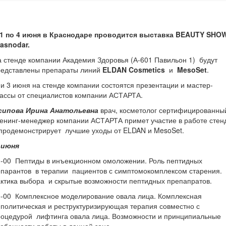
 1 по 4 июня в Краснодаре проводится выставка BEAUTY SHO
asnodar.
 стенде компании Академия Здоровья (А-601 Павильон 1) будут
редставлены препараты линий
ELDAN Cosmetics
и
MesoSet
.
и 3 июня на стенде компании состоятся презентации и мастер-
ассы от специалистов компании АСТАРТА.
сипова Ирина Анатольевна
врач, косметолог сертифицированн
енинг-менеджер компании АСТАРТА примет участие в работе стен
продемонстрирует лучшие уходы от ELDAN и MesoSet.
 июня
1-00 Пептиды в инъекционном омоложении. Роль пептидных
парантов в терапии пациентов с симптомокомплексом старения.
ктика выбора и скрытые возможности пептидных препапратов.
5-00 Комплексное моделирование овала лица. Комплексная
политическая и реструктуризирующая терапия совместно с
роцедурой лифтинга овала лица. Возможности и принципиальные