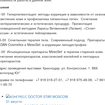
обенности работы в данной зоне.
 июня
-00 Гиперпигментация: методы коррекции в зависимости от сезона
ветление кожи и профилактика пигментных пятен. Сочетание
зотерапевтических и эстетических процедур. Презентация
новационной методики Ларисы Витвиновой (Латвия). «Сплит-
ссаж» и эстетическое тейпирование.
5-00 Сочетанная терапия тела. Современный подход. Препараты
DAN Cosmetics и MesoSet в коррекции липодистрофии.
-00 Инъекционные препараты MesoSet в терапии старения кожи.
четание монопрепаратов, классический коктейлей и пептидных
орепарантов.
рес проведения выставки: Краснодар, ул. Конгрессная, 1 ВКК
кспоград Юг"
равки по телефонам: +7 918 018-27-01, +7 918 975-48-08, +7 961
1-95-70
31 августа