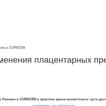
ннек и CURACEN
именения плацентарных пр
 Лаеннек и CURACEN в практике врача косметолога: пути дос