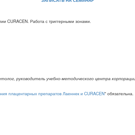
ЗАПИСАТЬ НА СЕМИНАР
пии CURACEN. Работа с триггерными зонами.
сметолог, руководитель учебно-методического центра корпорац
ения плацентарных препаратов Лаеннек и CURACEN
" обязательна.