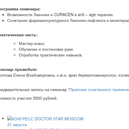
рограмма семинара:
Возможности Лаеннек и CURACEN в anti – age терапии.
Сочетание фармакопунктурного Лаеннек-лифтинга и мезотера
рактическая часть:
Мастер-класс
Обучение и постановка руки.
Отработка практических навыков.
еминар проводит:
устова Елена Владимировна, к.м.н, врач дерматовенеролог, ко
едварительная запись на семинар "
Практика сочетанного примен
оимость участия 3500 рублей.
31 августа