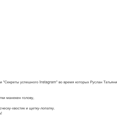
и "Секреты успешного Instagram" во время которых Руслан Татьян
тки манекен голову,
ческу-хвостик и щетку-лопатку.
я!