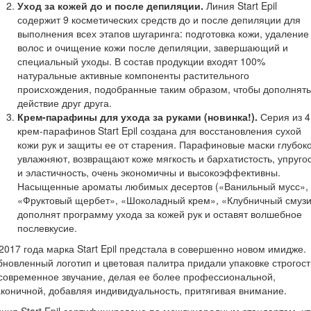
Уход
за
кожей
до
и
после
депиляции
.
Линия Start Epil
содержит 9 косметических средств до и после депиляции для
выполнения всех этапов шугаринга: подготовка кожи, удаление
волос и очищение кожи после депиляции, завершающий и
специальный уходы. В состав продукции входят 100%
натуральные активные компоненты растительного
происхождения, подобранные таким образом, чтобы дополнять
действие друг друга.
Крем
-
парафины
для
ухода
за
руками
(
новинка
!).
Серия из 4
крем-парафинов Start Epil создана для восстановления сухой
кожи рук и защиты ее от старения. Парафиновые маски глубок
увлажняют, возвращают коже мягкость и бархатистость, упруго
и эластичность, очень экономичны и высокоэффективны.
Насыщенные ароматы любимых десертов («Ванильный мусс»,
«Фруктовый щербет», «Шоколадный крем», «Клубничный смузи
дополнят программу ухода за кожей рук и оставят волшебное
послевкусие.
2017 года марка Start Epil предстала в совершенно новом имидже.
новленный логотип и цветовая палитра придали упаковке строгост
современное звучание, делая ее более профессиональной,
коничной, добавляя индивидуальность, притягивая внимание.