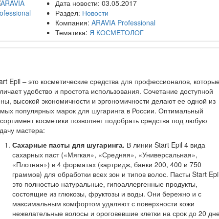
Дата новости:
03.05.2017
Раздел:
Новости
Компания:
ARAVIA Professional
Тематика:
Я КОСМЕТОЛОГ
art Epil – это косметические средства для профессионалов, которы
личает удобство и простота использования. Сочетание доступной
ны, высокой экономичности и эргономичности делают ее одной из
мых популярных марок для шугаринга в России. Оптимальный
сортимент косметики позволяет подобрать средства под любую
дачу мастера:
Сахарные
пасты
для
шугаринга
.
В линии Start Epil 4 вида
сахарных паст («Мягкая», «Средняя», «Универсальная»,
«Плотная») в 4 форматах (картридж, банки 200, 400 и 750
граммов) для обработки всех зон и типов волос. Пасты Start Epi
это полностью натуральные, гипоаллергенные продукты,
состоящие из глюкозы, фруктозы и воды. Они бережно и с
максимальным комфортом удаляют с поверхности кожи
нежелательные волосы и ороговевшие клетки на срок до 20 дне